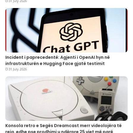
31 July 2026
Incident i paprecedentë: Agjenti i OpenAI hyn në
infrastrukturën e Hugging Face gjatë testimit
31 July 2026
Konsola retro e Segës Dreamcast merr videolojëra të
reja, edhe pse prodhimi u ndërpre 25 vjet më parë