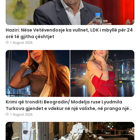
Haziri: Nëse Vetëvendosje ka vullnet, LDK i mbyllë për 24
orë të gjitha çështjet
1 August 2026
Krimi që tronditi Beogradin/ Modelja ruse Lyudmila
Turkova gjendet e vdekur në një valixhe, në pranga një
25-vjeçar turk
1 August 2026