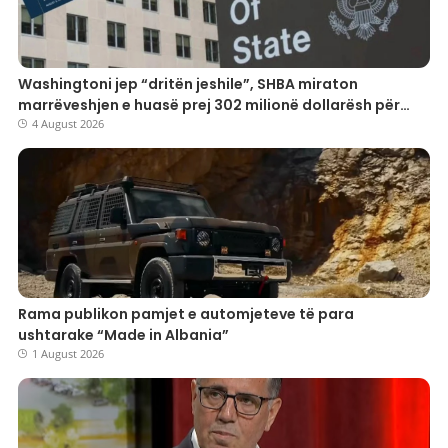
Washingtoni jep “dritën jeshile”, SHBA miraton
marrëveshjen e huasë prej 302 milionë dollarësh për
mbrojtjen shqiptare
4 August 2026
Rama publikon pamjet e automjeteve të para
ushtarake “Made in Albania”
1 August 2026