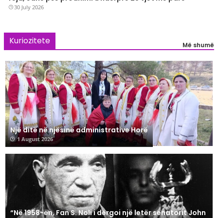
30 July 2026
Kuriozitete
Më shumë
Një ditë në njësinë administrative Horë
1 August 2026
“Në 1958-ën, Fan S. Noli i dërgoi një letër senatorit John