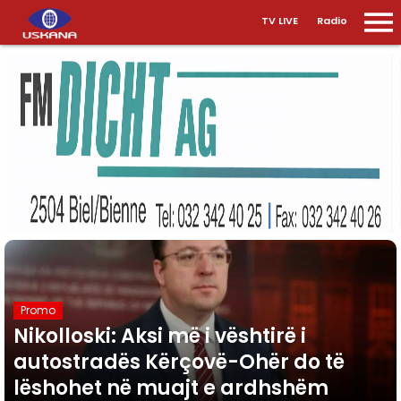
TV LIVE
Radio
Promo
Nikolloski: Aksi më i vështirë i
autostradës Kërçovë-Ohër do të
lëshohet në muajt e ardhshëm