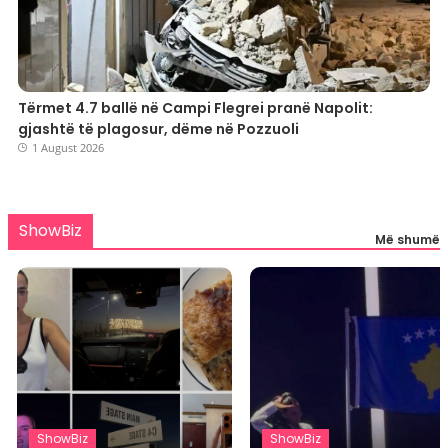
Tërmet 4.7 ballë në Campi Flegrei pranë Napolit:
gjashtë të plagosur, dëme në Pozzuoli
1 August 2026
ShowBiz
Më shumë
ShowBiz
ShowBiz