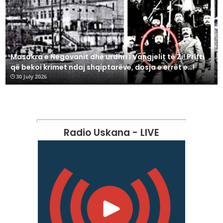
Masakra e Negovanit dhe urdhri i Vangjelit të Zi! Prifti
që bekoi krimet ndaj shqiptarëve, dosja e errët e…!
30 July 2026
Radio Uskana - LIVE