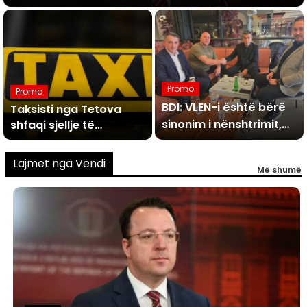
Promo
Promo
BDI: VLEN-i është bërë
Taksisti nga Tetova
sinonim i nënshtrimit,
shfaqi sjellje të
pahijshme ndaj dy
edhe Maksim
vajzave njëra nga të
Dimitrievski u jep
Lajmet nga Vendi
Më shumë
cilat e mitur, ata
ultimatume, ndërsa ata
kërcyen nga vetura
heshtin