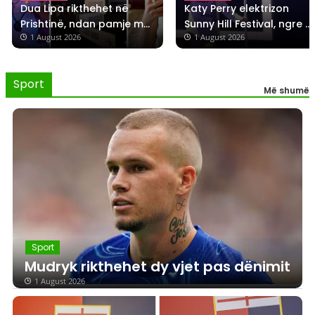
Dua Lipa rikthehet në 
Katy Perry elektrizon 
Prishtinë, ndan pamje me 
Sunny Hill Festival, ngre 
 1 August 2026
 1 August 2026
pite, speca e ajvar
flamurin e Kosovës në 
skenë
Sport
Më shumë
Sport
Mudryk rikthehet dy vjet pas dënimit
1 August 2026