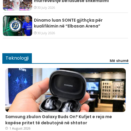
marrëveshje befasuese shkëmbimi
30 July 2026
Dinamo luan SONTE gjithçka për
kualifikimin në “Elbasan Arena”
30 July 2026
Teknologji
Më shumë
Samsung zbulon Galaxy Buds On? Kufjet e reja me
kapëse pritet të debutojnë në shtator
1 August 2026