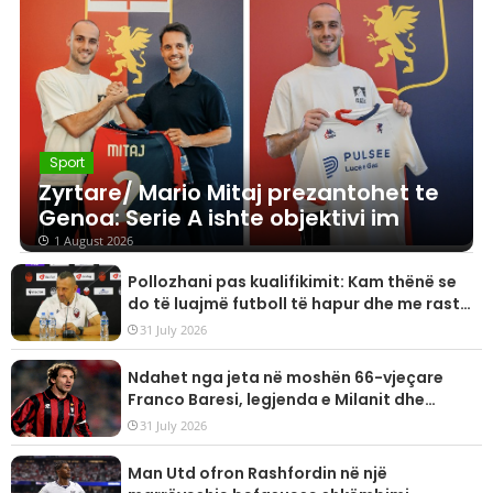
Sport
Zyrtare/ Mario Mitaj prezantohet te
Genoa: Serie A ishte objektivi im
1 August 2026
Pollozhani pas kualifikimit: Kam thënë se
do të luajmë futboll të hapur dhe me raste,
goli do të vijë herët a vonë!
31 July 2026
Ndahet nga jeta në moshën 66-vjeçare
Franco Baresi, legjenda e Milanit dhe
kombëtares së Italisë
31 July 2026
Man Utd ofron Rashfordin në një