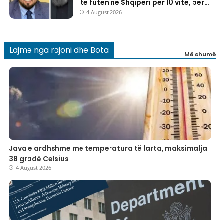
të futen në Shqipëri për 10 vite, për
njërin prej tyre u lëshua edhe urdhër
4 August 2026
dëbimi
Lajme nga rajoni dhe Bota
Më shumë
​Java e ardhshme me temperatura të larta, maksimalja
38 gradë Celsius
4 August 2026