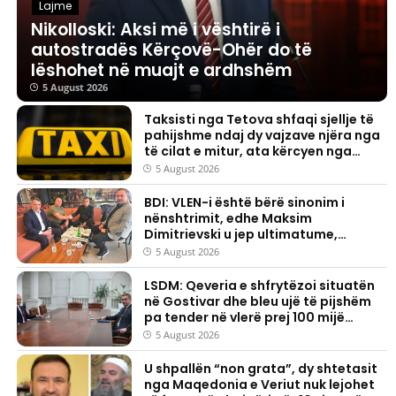
Lajme
Nikolloski: Aksi më i vështirë i
autostradës Kërçovë-Ohër do të
lëshohet në muajt e ardhshëm
5 August 2026
Taksisti nga Tetova shfaqi sjellje të
pahijshme ndaj dy vajzave njëra nga
të cilat e mitur, ata kërcyen nga
vetura
5 August 2026
BDI: VLEN-i është bërë sinonim i
nënshtrimit, edhe Maksim
Dimitrievski u jep ultimatume,
ndërsa ata heshtin
5 August 2026
LSDM: Qeveria e shfrytëzoi situatën
në Gostivar dhe bleu ujë të pijshëm
pa tender në vlerë prej 100 mijë
eurosh
5 August 2026
U shpallën “non grata”, dy shtetasit
nga Maqedonia e Veriut nuk lejohet