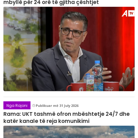
mbyllë për 24 orë të gjitha çështjet
Nga Rajoni
Publikuar më 31 July 2026
Rama: UKT tashmë ofron mbështetje 24/7 dhe
katër kanale të reja komunikimi