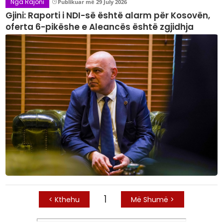
Nga Rajoni
Publikuar më 29 July 2026
Gjini: Raporti i NDI-së është alarm për Kosovën,
oferta 6-pikëshe e Aleancës është zgjidhja
1
< Kthehu
Më Shumë >