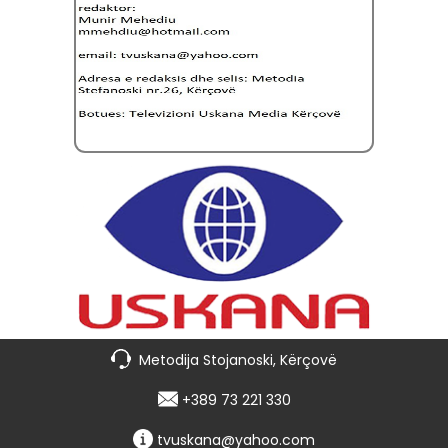
Metodija Stojanoski, Kërçovë
+389 73 221 330
tvuskana@yahoo.com