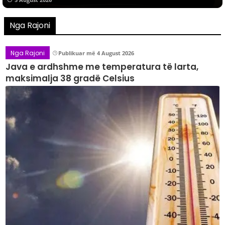
cilat e mitur, ata kërcyen nga vetura
Nga Rajoni
Nga Rajoni
Publikuar më 4 August 2026
​Java e ardhshme me temperatura të larta,
maksimalja 38 gradë Celsius