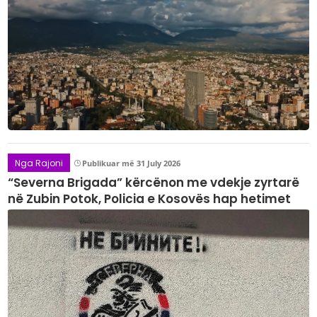
Nga Rajoni
Publikuar më 31 July 2026
“Severna Brigada” kërcënon me vdekje zyrtarë
në Zubin Potok, Policia e Kosovës hap hetimet