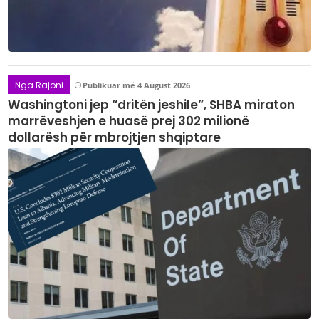
Nga Rajoni
Publikuar më 4 August 2026
Washingtoni jep “dritën jeshile”, SHBA miraton
marrëveshjen e huasë prej 302 milionë
dollarësh për mbrojtjen shqiptare