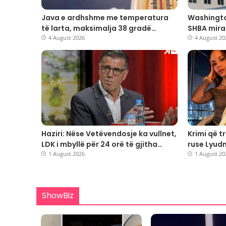
​Java e ardhshme me temperatura
Washington
të larta, maksimalja 38 gradë
SHBA mira
Celsius
4 August 2026
prej 302 m
4 August 20
mbrojtjen
Haziri: Nëse Vetëvendosje ka vullnet,
Krimi që t
LDK i mbyllë për 24 orë të gjitha
ruse Lyud
çështjet
1 August 2026
vdekur në 
1 August 20
25-vjeçar 
ShowBiz