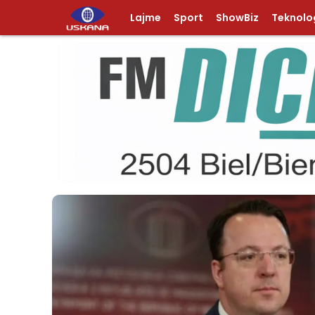
Lajme
Sport
ShowBiz
Teknolog