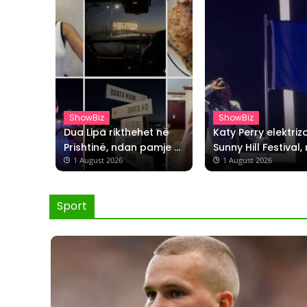
ShowBiz
ShowBiz
Dua Lipa rikthehet në 
Katy Perry elektrizo
Prishtinë, ndan pamje 
Sunny Hill Festival, 
 1 August 2026
 1 August 2026
me pite, speca e ajvar
flamurin e Kosovës
skenë
Sport