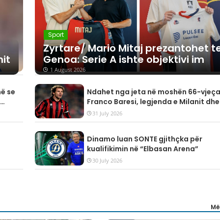
Sport
Zyrtare/ Mario Mitaj prezantohet t
it
Genoa: Serie A ishte objektivi im
1 August 2026
në se
Ndahet nga jeta në moshën 66-vjeç
Franco Baresi, legjenda e Milanit dhe
kombëtares së Italisë
31 July 2026
Dinamo luan SONTE gjithçka për
kualifikimin në “Elbasan Arena”
30 July 2026
Më