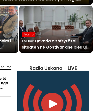
Promo
onim i
LSDM: Qeveria e shfrytëzoi
situatën në Gostivar dhe bleu ujë
ume,
të pijshëm pa tender në vlerë
prej 100 mijë eurosh
 shumë
Radio Uskana - LIVE
e të
a nga
a