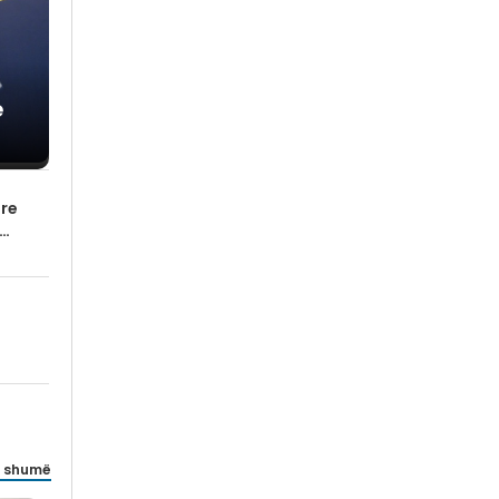
e
are
 shumë