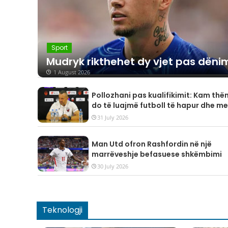
Sport
Mudryk rikthehet dy vjet pas dënim
1 August 2026
Pollozhani pas kualifikimit: Kam thë
do të luajmë futboll të hapur dhe me
raste, goli do të vijë herët a vonë!
31 July 2026
Man Utd ofron Rashfordin në një
marrëveshje befasuese shkëmbimi
30 July 2026
Teknologji