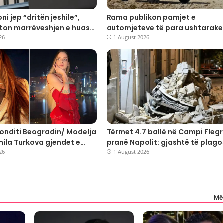
i jep “dritën jeshile”,
Rama publikon pamjet e
ton marrëveshjen e huasë
automjeteve të para ushtarake
ilionë dollarësh për
26
“Made in Albania”
1 August 2026
 shqiptare
ronditi Beogradin/ Modelja
Tërmet 4.7 ballë në Campi Flegr
mila Turkova gjendet e
pranë Napolit: gjashtë të plago
një valixhe, në pranga një
26
dëme në Pozzuoli
1 August 2026
turk
Më