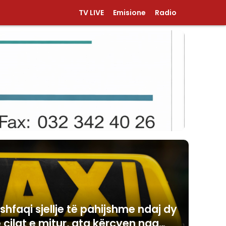
TV LIVE
Emisione
Radio
shfaqi sjellje të pahijshme ndaj dy
 cilat e mitur, ata kërcyen nga