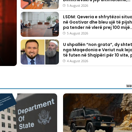
ndërsa ata heshtin
5 August 2026
LSDM: Qeveria e shfrytëzoi situ
në Gostivar dhe bleu ujë të pij
pa tender në vlerë prej 100 mijë
eurosh
5 August 2026
U shpallën “non grata”, dy shte
nga Maqedonia e Veriut nuk lej
të futen në Shqipëri për 10 vite, 
njërin prej tyre u lëshua edhe ur
4 August 2026
dëbimi
Më