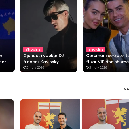
ShowBiz
ShowBiz
n 
Gjendet i vdekur DJ 
Ceremoni sekrete, të
ngre 
francez Kavinsky, 
ftuar VIP dhe shumë 
31 July 2026
31 July 2026
 në 
autori i hitit “Nightcall”!
mister, çfarë po 
përgatisin Ronaldo 
dhe Georgina
Më