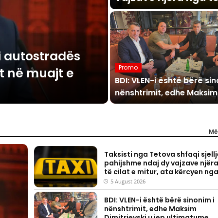
vetura
 i autostradës
Promo
t në muajt e
BDI: VLEN-i është bërë sin
nënshtrimit, edhe Maksim
Dimitrievski u jep ultimat
ndërsa ata heshtin
Më
Taksisti nga Tetova shfaqi sjellj
pahijshme ndaj dy vajzave njër
të cilat e mitur, ata kërcyen ng
vetura
5 August 2026
BDI: VLEN-i është bërë sinonim i
nënshtrimit, edhe Maksim
Dimitrievski u jep ultimatume,