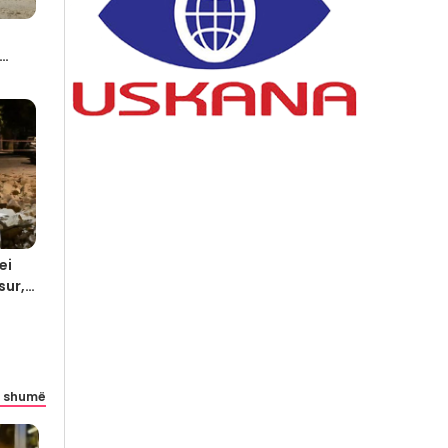
ei
sur,
 shumë