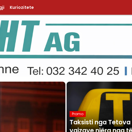
ji
Kuriozitete
Promo
Taksisti nga Tetova 
vajzave njëra nga të