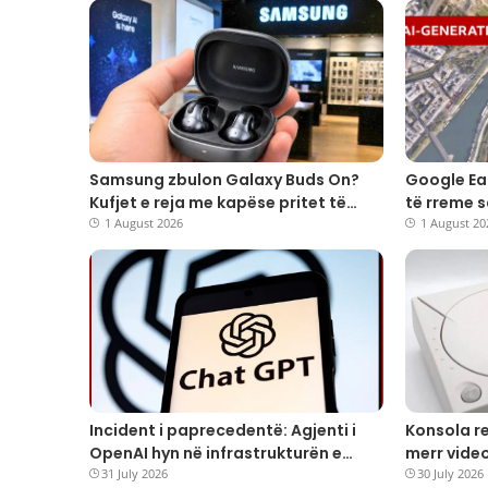
Samsung zbulon Galaxy Buds On?
Google Ear
Kufjet e reja me kapëse pritet të
të rreme s
debutojnë në shtator
1 August 2026
paralajmë
1 August 20
Incident i paprecedentë: Agjenti i
Konsola r
OpenAI hyn në infrastrukturën e
merr video
Hugging Face gjatë testimit
31 July 2026
prodhimi u
30 July 2026