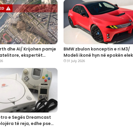
th dhe AI/ Krijohen pamje
BMW zbulon konceptin e ri M3/
atelitore, ekspertët
Modeli ikonë hyn në epokën elek
rojnë për dezinformim
26
31 July 2026
etro e Segës Dreamcast
lojëra të reja, edhe pse
 ndërpre 25 vjet më parë