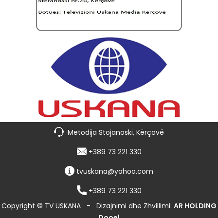
Metodija Stojanoski, Kërçovë
+389 73 221 330
tvuskana@yahoo.com
+389 73 221 330
Copyright © TV USKANA
-
Dizajnimi dhe Zhvillimi:
AR HOLDING
Dooel