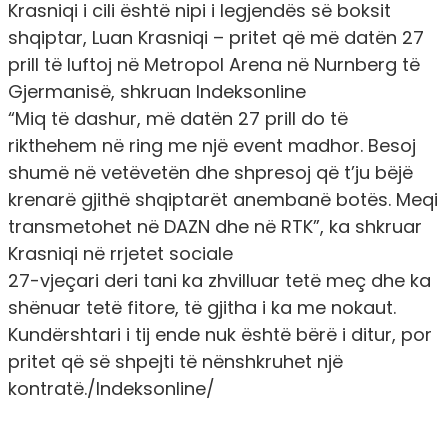
Krasniqi i cili është nipi i legjendës së boksit
shqiptar, Luan Krasniqi – pritet që më datën 27
prill të luftoj në Metropol Arena në Nurnberg të
Gjermanisë, shkruan Indeksonline
“Miq të dashur, më datën 27 prill do të
rikthehem në ring me një event madhor. Besoj
shumë në vetëvetën dhe shpresoj që t’ju bëjë
krenarë gjithë shqiptarët anembanë botës. Meqi
transmetohet në DAZN dhe në RTK”, ka shkruar
Krasniqi në rrjetet sociale
27-vjeçari deri tani ka zhvilluar tetë meç dhe ka
shënuar tetë fitore, të gjitha i ka me nokaut.
Kundërshtari i tij ende nuk është bërë i ditur, por
pritet që së shpejti të nënshkruhet një
kontratë./Indeksonline/