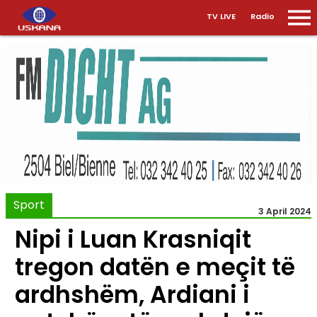
TV LIVE
Radio
Sport
3 April 2024
Nipi i Luan Krasniqit
tregon datën e meçit të
ardhshëm, Ardiani i