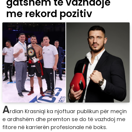
gatshëm të vazhdojë
me rekord pozitiv
A
rdian Krasniqi ka njoftuar publikun për meçin
e ardhshëm dhe premton se do të vazhdoj me
fitore në karrierën profesionale në boks.