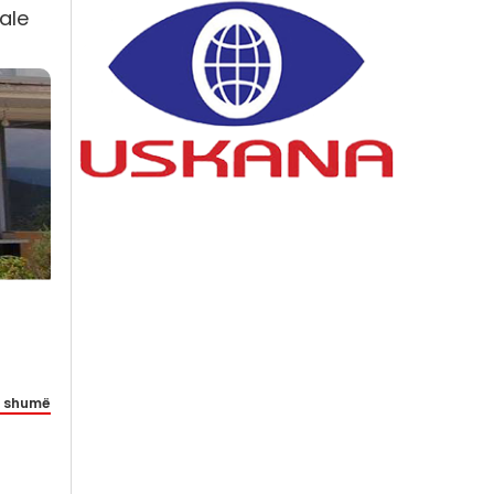
ale
 shumë