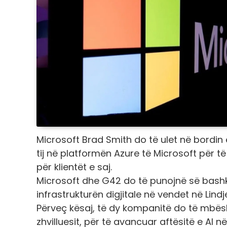
Microsoft Brad Smith do të ulet në bordin e
tij në platformën Azure të Microsoft për të 
për klientët e saj.
Microsoft dhe G42 do të punojnë së bashku 
infrastrukturën digjitale në vendet në Lin
Përveç kësaj, të dy kompanitë do të mbështe
zhvilluesit, për të avancuar aftësitë e AI 