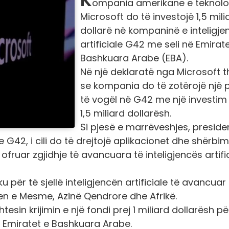
ompania amerikane e teknolo
Microsoft do të investojë 1,5 mili
dollarë në kompaninë e inteligje
artificiale G42 me seli në Emirat
Bashkuara Arabe (EBA).
Në një deklaratë nga Microsoft 
se kompania do të zotërojë një 
të vogël në G42 me një investim 
1,5 miliard dollarësh.
Si pjesë e marrëveshjes, presiden
 G42, i cili do të drejtojë aplikacionet dhe shërbim
ofruar zgjidhje të avancuara të inteligjencës artifi
për të sjellë inteligjencën artificiale të avancuar
djen e Mesme, Azinë Qendrore dhe Afrikë.
sin krijimin e një fondi prej 1 miliard dollarësh pë
në Emiratet e Bashkuara Arabe.