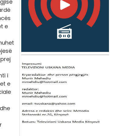
gjisë
ardë
ncës
et e
thuhet
pjesë
prej
ti i
et e
ciale
 dhe
r