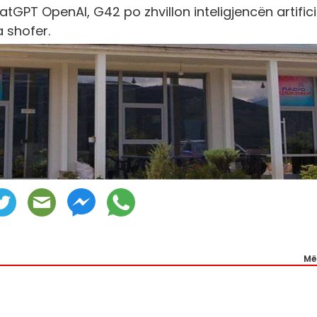
tGPT OpenAI, G42 po zhvillon inteligjencën artifici
 shofer.
Më