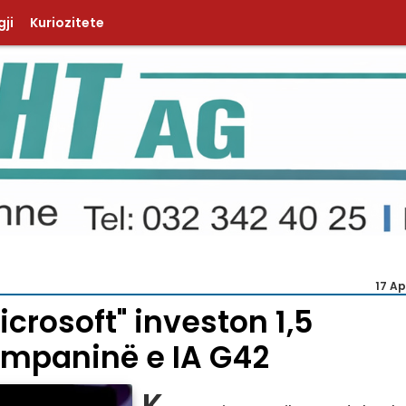
ji
Kuriozitete
17 Ap
crosoft" investon 1,5
kompaninë e IA G42
K