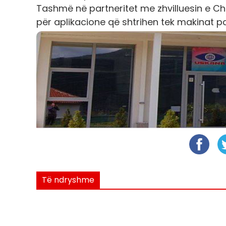
Tashmë në partneritet me zhvilluesin e Cha
për aplikacione që shtrihen tek makinat pa
Të ndryshme