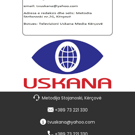
Metodija Stojanoski, Kërçovë
+389 73 221 330
tvuskana@yahoo.com
+389 73 221 330