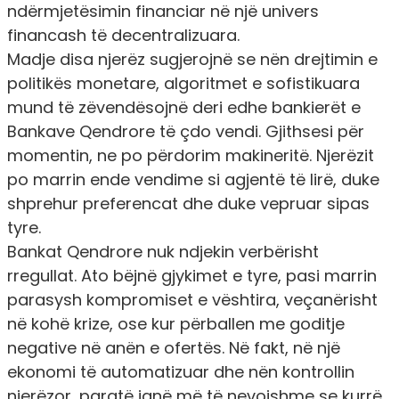
ndërmjetësimin financiar në një univers
financash të decentralizuara.
Madje disa njerëz sugjerojnë se nën drejtimin e
politikës monetare, algoritmet e sofistikuara
mund të zëvendësojnë deri edhe bankierët e
Bankave Qendrore të çdo vendi. Gjithsesi për
momentin, ne po përdorim makineritë. Njerëzit
po marrin ende vendime si agjentë të lirë, duke
shprehur preferencat dhe duke vepruar sipas
tyre.
Bankat Qendrore nuk ndjekin verbërisht
rregullat. Ato bëjnë gjykimet e tyre, pasi marrin
parasysh kompromiset e vështira, veçanërisht
në kohë krize, ose kur përballen me goditje
negative në anën e ofertës. Në fakt, në një
ekonomi të automatizuar dhe nën kontrollin
njerëzor, paratë janë më të nevojshme se kurrë