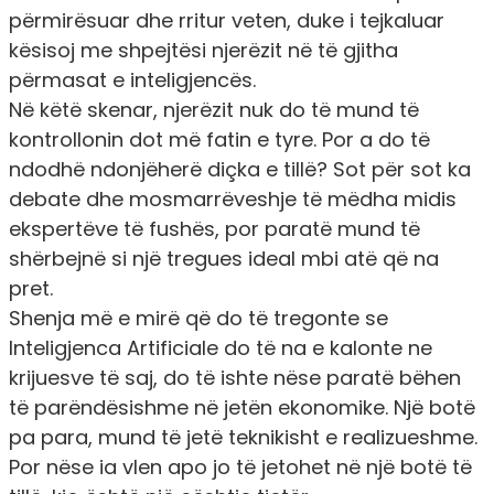
përmirësuar dhe rritur veten, duke i tejkaluar
kësisoj me shpejtësi njerëzit në të gjitha
përmasat e inteligjencës.
Në këtë skenar, njerëzit nuk do të mund të
kontrollonin dot më fatin e tyre. Por a do të
ndodhë ndonjëherë diçka e tillë? Sot për sot ka
debate dhe mosmarrëveshje të mëdha midis
ekspertëve të fushës, por paratë mund të
shërbejnë si një tregues ideal mbi atë që na
pret.
Shenja më e mirë që do të tregonte se
Inteligjenca Artificiale do të na e kalonte ne
krijuesve të saj, do të ishte nëse paratë bëhen
të parëndësishme në jetën ekonomike. Një botë
pa para, mund të jetë teknikisht e realizueshme.
Por nëse ia vlen apo jo të jetohet në një botë të