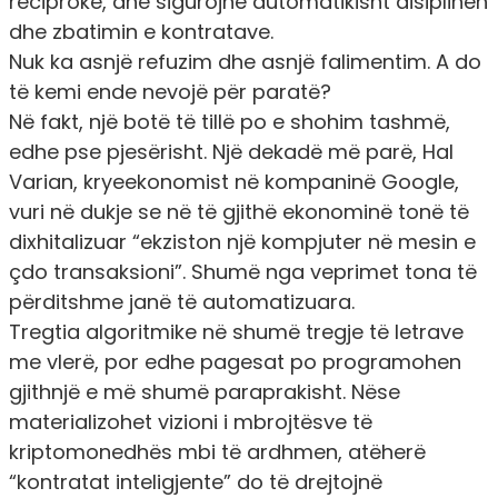
reciproke, dhe sigurojnë automatikisht disiplinën
dhe zbatimin e kontratave.
Nuk ka asnjë refuzim dhe asnjë falimentim. A do
të kemi ende nevojë për paratë?
Në fakt, një botë të tillë po e shohim tashmë,
edhe pse pjesërisht. Një dekadë më parë, Hal
Varian, kryeekonomist në kompaninë Google,
vuri në dukje se në të gjithë ekonominë tonë të
dixhitalizuar “ekziston një kompjuter në mesin e
çdo transaksioni”. Shumë nga veprimet tona të
përditshme janë të automatizuara.
Tregtia algoritmike në shumë tregje të letrave
me vlerë, por edhe pagesat po programohen
gjithnjë e më shumë paraprakisht. Nëse
materializohet vizioni i mbrojtësve të
kriptomonedhës mbi të ardhmen, atëherë
“kontratat inteligjente” do të drejtojnë