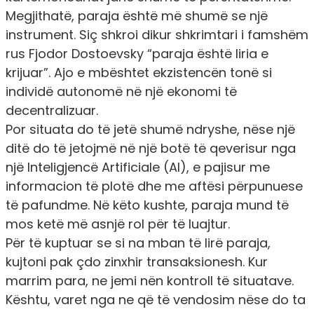
Megjithatë, paraja është më shumë se një
instrument. Siç shkroi dikur shkrimtari i famshëm
rus Fjodor Dostoevsky “paraja është liria e
krijuar”. Ajo e mbështet ekzistencën tonë si
individë autonomë në një ekonomi të
decentralizuar.
Por situata do të jetë shumë ndryshe, nëse një
ditë do të jetojmë në një botë të qeverisur nga
një Inteligjencë Artificiale (AI), e pajisur me
informacion të plotë dhe me aftësi përpunuese
të pafundme. Në këto kushte, paraja mund të
mos ketë më asnjë rol për të luajtur.
Për të kuptuar se si na mban të lirë paraja,
kujtoni pak çdo zinxhir transaksionesh. Kur
marrim para, ne jemi nën kontroll të situatave.
Kështu, varet nga ne që të vendosim nëse do ta