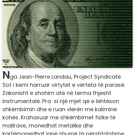
N
ga Jean-Pierre Landau, Project Syndicate
Sot i kemi harruar virtytet e vërteta të parasë.
Zakonisht e shohim atë në terma thjesht
instrumentalë. Pra si një mjet që e lehtëson
shkëmbimin dhe e ruan vlerën me kalimine
kohës. Krahasuar me shkëmbimet fizike të
mallrave, monedhat metalike dhe
kartëmonedhat janë shumë të përshtatshme.