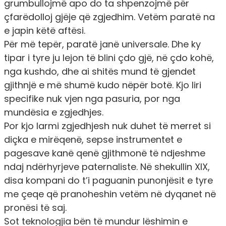
grumbullojmë apo do ta shpenzojmë për
çfarëdolloj gjëje që zgjedhim. Vetëm paratë na
e japin këtë aftësi.
Për më tepër, paratë janë universale. Dhe ky
tipar i tyre ju lejon të blini çdo gjë, në çdo kohë,
nga kushdo, dhe ai shitës mund të gjendet
gjithnjë e më shumë kudo nëpër botë. Kjo liri
specifike nuk vjen nga pasuria, por nga
mundësia e zgjedhjes.
Por kjo larmi zgjedhjesh nuk duhet të merret si
diçka e mirëqenë, sepse instrumentet e
pagesave kanë qenë gjithmonë të ndjeshme
ndaj ndërhyrjeve paternaliste. Në shekullin XIX,
disa kompani do t’i paguanin punonjësit e tyre
me çeqe që pranoheshin vetëm në dyqanet në
pronësi të saj.
Sot teknologjia bën të mundur lëshimin e