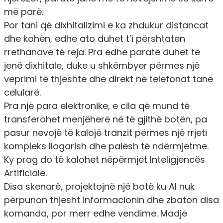
më parë.
Por tani që dixhitalizimi e ka zhdukur distancat
dhe kohën, edhe ato duhet t’i përshtaten
rrethanave të reja. Pra edhe paratë duhet të
jenë dixhitale, duke u shkëmbyer përmes një
veprimi të thjeshtë dhe direkt në telefonat tanë
celularë.
Pra një para elektronike, e cila që mund të
transferohet menjëherë në të gjithë botën, pa
pasur nevojë të kalojë tranzit përmes një rrjeti
kompleks llogarish dhe palësh të ndërmjetme.
Ky prag do të kalohet nëpërmjet Inteligjencës
Artificiale.
Disa skenarë, projektojnë një botë ku AI nuk
përpunon thjesht informacionin dhe zbaton disa
komanda, por merr edhe vendime. Madje