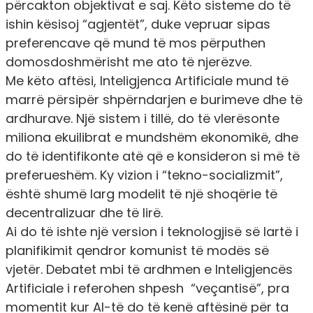
përcakton objektivat e saj. Këto sisteme do të
ishin kësisoj “agjentët”, duke vepruar sipas
preferencave që mund të mos përputhen
domosdoshmërisht me ato të njerëzve.
Me këto aftësi, Inteligjenca Artificiale mund të
marrë përsipër shpërndarjen e burimeve dhe të
ardhurave. Një sistem i tillë, do të vlerësonte
miliona ekuilibrat e mundshëm ekonomikë, dhe
do të identifikonte atë që e konsideron si më të
preferueshëm. Ky vizion i “tekno-socializmit”,
është shumë larg modelit të një shoqërie të
decentralizuar dhe të lirë.
Ai do të ishte një version i teknologjisë së lartë i
planifikimit qendror komunist të modës së
vjetër. Debatet mbi të ardhmen e Inteligjencës
Artificiale i referohen shpesh “veçantisë”, pra
momentit kur AI-të do të kenë aftësinë për ta