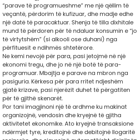
“parave të programueshme” me një qëllim të
veçantë, përdorim të kufizuar, dhe madje edhe
një datë të paracaktuar. Shenja të tilla dixhitale
mund të përdoren për të ndaluar konsumin e “jo
të virtytshëm” (si alkooli ose duhani) nga
përfituesit e ndihmës shtetërore.
Ne kemi nevojë për para, pasi jetojmë në një
ekonomi tregu, dhe jo në një botë të para-
programuar. Mbajtja e parave na mbron nga
pasiguria. Kërkesa për para rritet ndjeshëm
gjatë krizave, pasi njerëzit duhet të përgatiten
për të gjithë skenarët.
Por tani imagjinoni një të ardhme ku makinat
organizojnë, vendosin dhe kryejnë të gjitha
aktivitetet ekonomike. Ato kryejnë transaksione
ndërmjet tyre, kreditojnë dhe debitojnë llogaritë