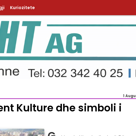
ji
Kuriozitete
1 Augu
ent Kulture dhe simboli i
G