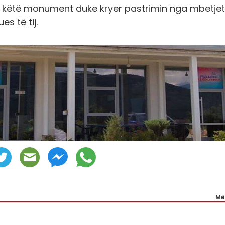
r këtë monument duke kryer pastrimin nga mbetje
s të tij.
Më