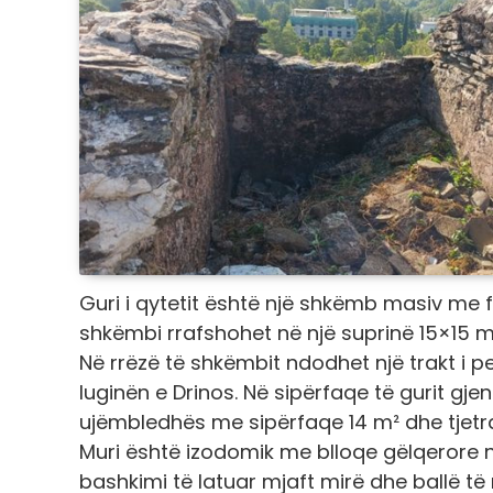
Guri i qytetit është një shkëmb masiv me fa
shkëmbi rrafshohet në një suprinë 15×15 m në
Në rrëzë të shkëmbit ndodhet një trakt i peri
luginën e Drinos. Në sipërfaqe të gurit gj
ujëmbledhës me sipërfaqe 14 m² dhe tjetr
Muri është izodomik me blloqe gëlqerore n
bashkimi të latuar mjaft mirë dhe ballë të 