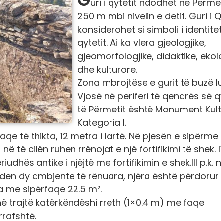
uri i qytetit ndodhet në Përme
250 m mbi nivelin e detit. Guri i Q
konsiderohet si simboli i identitet
qytetit. Ai ka vlera gjeologjike,
gjeomorfologjike, didaktike, ekol
dhe kulturore.
Zona mbrojtëse e gurit të buzë l
Vjosë në periferi të qendrës së q
të Përmetit është Monument Kult
Kategoria I.
qe të thikta, 12 metra i lartë. Në pjesën e sipërme
 të cilën ruhen rrënojat e një fortifikimi të shek. I
udhës antike i njëjtë me fortifikimin e shek.III p.k. 
enden dy ambjente të rënuara, njëra është përdorur 
a me sipërfaqe 22.5 m².
ë trajtë katërkëndëshi rreth (1×0.4 m) me faqe
rrafshtë.