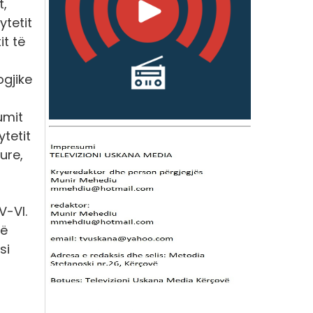
t,
ytetit
it të
ogjike
umit
ytetit
ure,
V-VI.
në
si