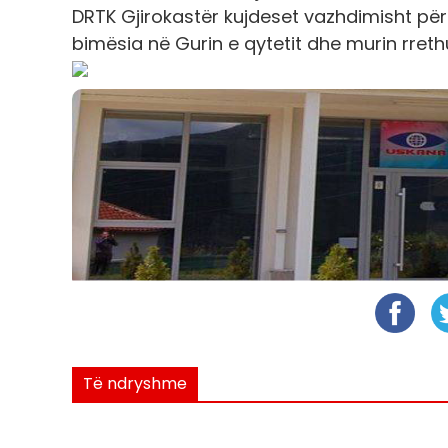
DRTK Gjirokastër kujdeset vazhdimisht pë
bimësia në Gurin e qytetit dhe murin rrethue
Të ndryshme