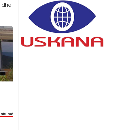
t dhe
 shumë