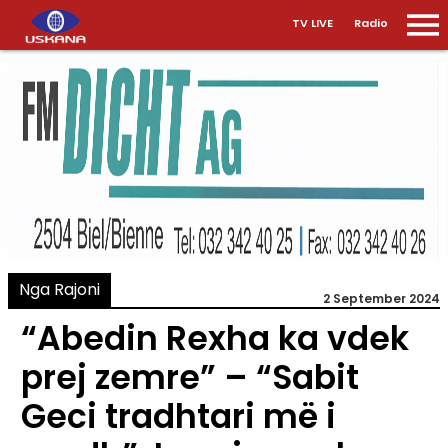
TV LIVE
Radio
Nga Rajoni
2 September 2024
“Abedin Rexha ka vdek
prej zemre” – “Sabit
Geci tradhtari më i