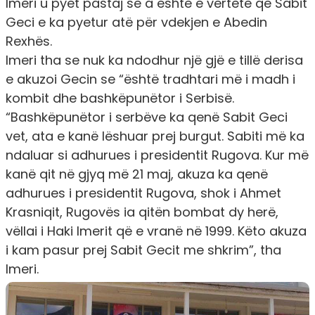
Imeri u pyet pastaj se a është e vërtetë që Sabit
Geci e ka pyetur atë për vdekjen e Abedin
Rexhës.
Imeri tha se nuk ka ndodhur një gjë e tillë derisa
e akuzoi Gecin se “është tradhtari më i madh i
kombit dhe bashkëpunëtor i Serbisë.
“Bashkëpunëtor i serbëve ka qenë Sabit Geci
vet, ata e kanë lëshuar prej burgut. Sabiti më ka
ndaluar si adhurues i presidentit Rugova. Kur më
kanë qit në gjyq më 21 maj, akuza ka qenë
adhurues i presidentit Rugova, shok i Ahmet
Krasniqit, Rugovës ia qitën bombat dy herë,
vëllai i Haki Imerit që e vranë në 1999. Këto akuza
i kam pasur prej Sabit Gecit me shkrim”, tha
Imeri.