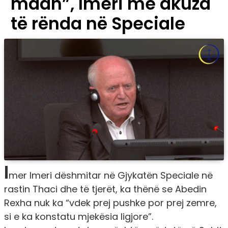
madh”, Imeri me akuza
të rënda në Speciale
I
mer Imeri dëshmitar në Gjykatën Speciale në
rastin Thaci dhe të tjerët, ka thënë se Abedin
Rexha nuk ka “vdek prej pushke por prej zemre,
si e ka konstatu mjekësia ligjore”.