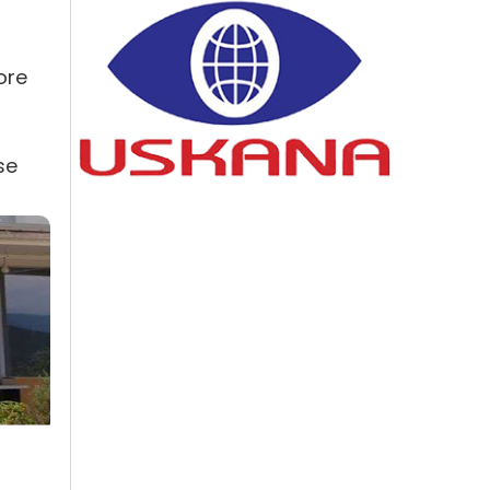
ore
se