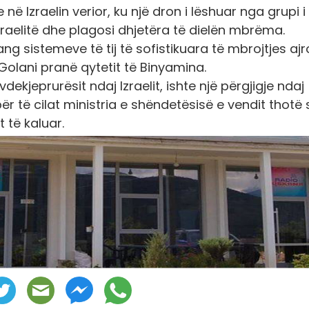
e në Izraelin verior, ku një dron i lëshuar nga grupi i
zraelitë dhe plagosi dhjetëra të dielën mbrëma.
ng sistemeve të tij të sofistikuara të mbrojtjes ajr
 Golani pranë qytetit të Binyamina.
ekjeprurësit ndaj Izraelit, ishte një përgjigje ndaj
ër të cilat ministria e shëndetësisë e vendit thotë 
 të kaluar.