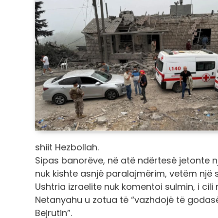
shiit Hezbollah.
Sipas banorëve, në atë ndërtesë jetonte nj
nuk kishte asnjë paralajmërim, vetëm një 
Ushtria izraelite nuk komentoi sulmin, i cili
Netanyahu u zotua të “vazhdojë të godasë
Bejrutin”.