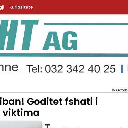
ji
Kuriozitete
15 Octob
ban! Goditet fshati i
1 viktima
T