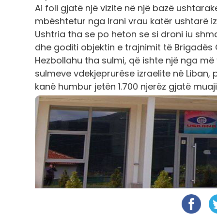
Ai foli gjatë një vizite në një bazë ushtarak
mbështetur nga Irani vrau katër ushtarë i
Ushtria tha se po heton se si droni iu shma
dhe goditi objektin e trajnimit të Brigadës
Hezbollahu tha sulmi, që ishte një nga më vd
sulmeve vdekjeprurëse izraelite në Liban, p
kanë humbur jetën 1.700 njerëz gjatë muajit