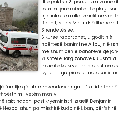
ë paktën 21 persona u vranë 
tetë të tjerë mbetën të plagosur
një sulm të rrallë izraelit në veri t
Libanit, sipas Ministrisë libaneze 
Shëndetësisë.
Sikurse raportohet, u godit një
ndërtesë banimi në Aitou, një fs
me shumicën e banorëve që jan
krishterë, larg zonave ku ushtria
izraelite ka kryer mijëra sulme q
synonin grupin e armatosur isla
ë familje që ishte zhvendosur nga lufta. Ata thanë
shpërthim i vetëm masiv.
 në fakt ndodhi pasi kryeministri izraelit Benjamin
 Hezbollahun pa mëshirë kudo në Liban, përfshirë