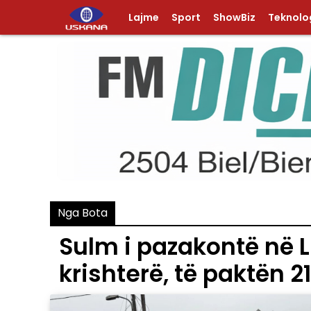
Lajme
Sport
ShowBiz
Teknolog
Nga Bota
Sulm i pazakontë në Li
krishterë, të paktën 2