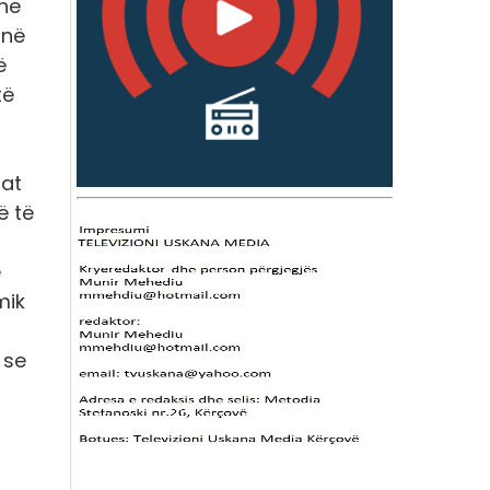
dhe
 në
ë
të
hat
ë të
ë
mik
 se