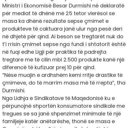
Ministri i Ekonomisë Besar Durmishi në deklaratë
për mediat të dhënë më 25 tetor vlerësoi se
masa ka dhënë rezultate sepse çmimet e
produkteve të caktuara janë ulur nga pesë deri
në dhjetë për qind. Ai beson se tregtarët nuk do
t’i rrisin çmimet sepse nga fundi i shtatorit është
në fuqi edhe Ligji për praktika të padrejta
tregtare me të cilin mbi 2.500 produkte kanë një
diferencë të kufizuar prej 10 për qind.
“Nëse muajin e ardhshëm kemi rritje drastike të
çmimeve, do të marrim masa më të rrepta”, tha
Durmishi.
Nga Lidhja e Sindikatave të Maqedonisë ku e
përpunojnë shportën konsumatore sindikale me
tregues se sa janë shpenzimet minimale të një
familjeje katër anëtarëshe, thonë se masa e