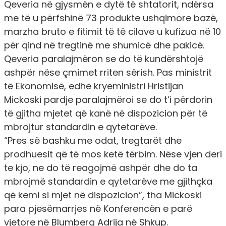
Qeveria në gjysmën e dytë të shtatorit, ndërsa
me të u përfshinë 73 produkte ushqimore bazë,
marzha bruto e fitimit të të cilave u kufizua në 10
për qind në tregtinë me shumicë dhe pakicë.
Qeveria paralajmëron se do të kundërshtojë
ashpër nëse çmimet rriten sërish. Pas ministrit
të Ekonomisë, edhe kryeministri Hristijan
Mickoski pardje paralajmëroi se do t’i përdorin
të gjitha mjetet që kanë në dispozicion për të
mbrojtur standardin e qytetarëve.
“Pres së bashku me odat, tregtarët dhe
prodhuesit që të mos ketë tërbim. Nëse vjen deri
te kjo, ne do të reagojmë ashpër dhe do ta
mbrojmë standardin e qytetarëve me gjithçka
që kemi si mjet në dispozicion”, tha Mickoski
para pjesëmarrjes në Konferencën e parë
vjetore në Blumberg Adrija në Shkup.