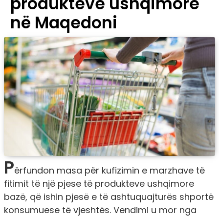
produkteve ushqimore
në Maqedoni
P
ërfundon masa për kufizimin e marzhave të
fitimit të një pjese të produkteve ushqimore
bazë, që ishin pjesë e të ashtuquajturës shportë
konsumuese të vjeshtës. Vendimi u mor nga