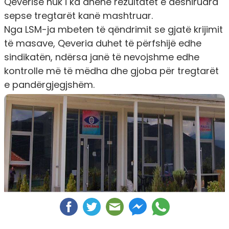
Qeverisë nuk i ka dhënë rezultatet e dëshiruara
sepse tregtarët kanë mashtruar.
Nga LSM-ja mbeten të qëndrimit se gjatë krijimit
të masave, Qeveria duhet të përfshijë edhe
sindikatën, ndërsa janë të nevojshme edhe
kontrolle më të mëdha dhe gjoba për tregtarët
e pandërgjegjshëm.