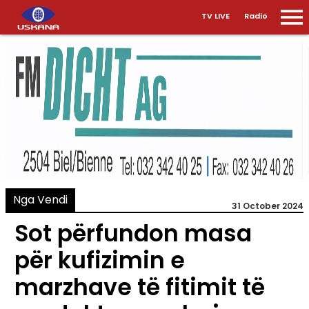
TV LIVE
Radio
Nga Vendi
31 October 2024
Sot përfundon masa
për kufizimin e
marzhave të fitimit të