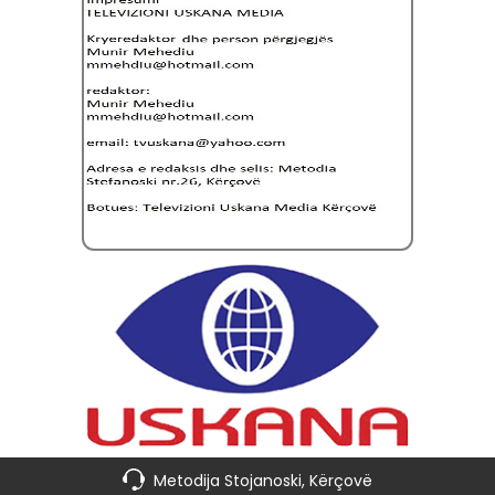
Metodija Stojanoski, Kërçovë