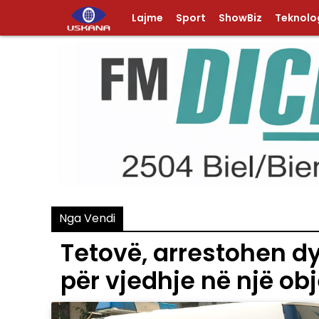
Lajme
Sport
ShowBiz
Teknolog
Nga Vendi
Tetovë, arrestohen d
për vjedhje në një ob