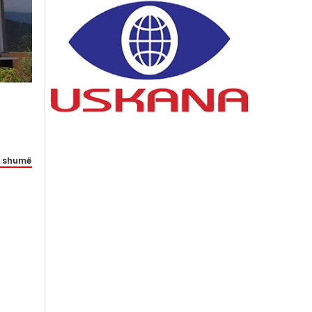
 shumë