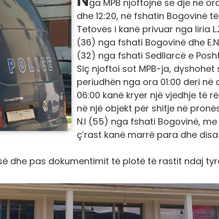
ga MPB njoftojnë se dje në ora
dhe 12:20, në fshatin Bogovinë të
Tetovës i kanë privuar nga liria L.
(36) nga fshati Bogovinë dhe E.N
(32) nga fshati Sedllarcë e Posh
Siç njoftoi sot MPB-ja, dyshohet 
periudhën nga ora 01:00 deri në 
06:00 kanë kryer një vjedhje të r
në një objekt për shitje në pronës
N.I (55) nga fshati Bogovinë, me
ç’rast kanë marrë para dhe disa
së dhe pas dokumentimit të plotë të rastit ndaj ty