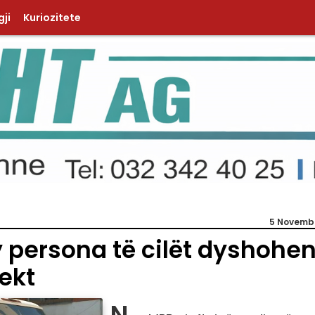
ji
Kuriozitete
5 Novemb
y persona të cilët dyshohe
jekt
N