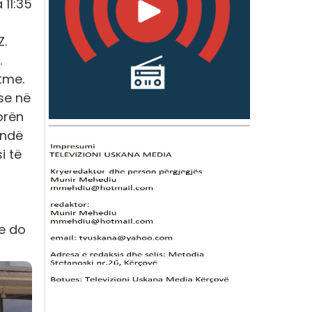
 11:35
Z.
.
tme.
se në
orën
ëndë
i të
re do