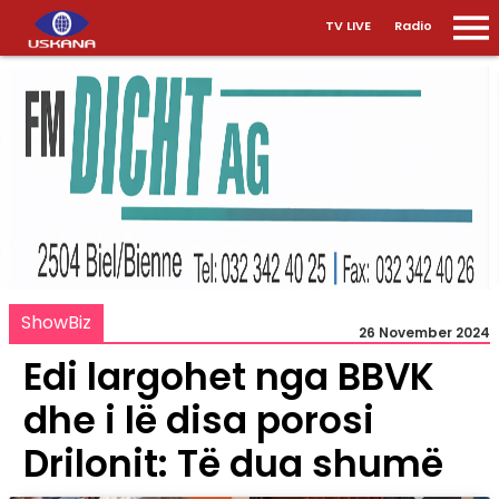
TV LIVE
Radio
ShowBiz
26 November 2024
Edi largohet nga BBVK
dhe i lë disa porosi
Drilonit: Të dua shumë