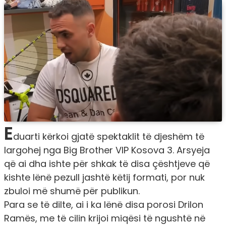
E
duarti kërkoi gjatë spektaklit të djeshëm të
largohej nga Big Brother VIP Kosova 3. Arsyeja
që ai dha ishte për shkak të disa çështjeve që
kishte lënë pezull jashtë këtij formati, por nuk
zbuloi më shumë për publikun.
Para se të dilte, ai i ka lënë disa porosi Drilon
Ramës, me të cilin krijoi miqësi të ngushtë në