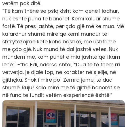
vetëm pak ditë.
“Të kam thënë se psiqikisht kam qenë i lodhur,
nuk është puna te banorët. Kemi kaluar shumë
fortë. Të pres jashtë, për çdo gjë më ke mua. Më
ka ardhur shumë mirë që kemi mundur të
shfrytëzojmë këtë kohë bashkë, me ushtrime
me çdo gjë. Nuk mund të dal jashtë vetes. Nuk
mundem më, kam punët e mia jashtë që i kam
lënë”, -tha Edi, ndërsa shtoi, “Dua të të them rri
vetvetja, je djalë top, në karakter në sjellje, në
gjithçka. Shok i mirë po! Zemra jeme, të dua
shumë. Ruju! Kalo mirë me të gjithë banorët se
në fund të fundit vetëm eksperiencë është.”