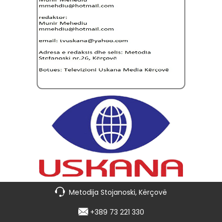
Metodija Stojanoski, Kërçovë
+389 73 221 330