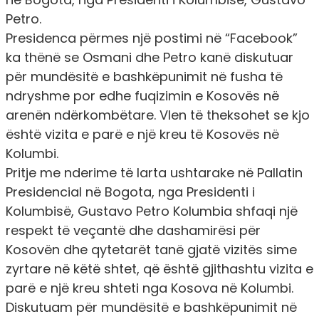
Petro.
Presidenca përmes një postimi në “Facebook”
ka thënë se Osmani dhe Petro kanë diskutuar
për mundësitë e bashkëpunimit në fusha të
ndryshme por edhe fuqizimin e Kosovës në
arenën ndërkombëtare. Vlen të theksohet se kjo
është vizita e parë e një kreu të Kosovës në
Kolumbi.
Pritje me nderime të larta ushtarake në Pallatin
Presidencial në Bogota, nga Presidenti i
Kolumbisë, Gustavo Petro Kolumbia shfaqi një
respekt të veçantë dhe dashamirësi për
Kosovën dhe qytetarët tanë gjatë vizitës sime
zyrtare në këtë shtet, që është gjithashtu vizita e
parë e një kreu shteti nga Kosova në Kolumbi.
Diskutuam për mundësitë e bashkëpunimit në