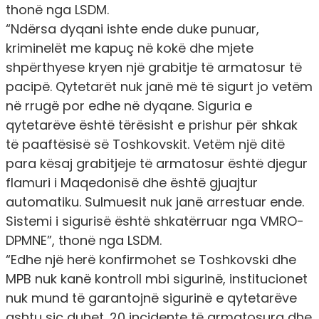
thonë nga LSDM.
“Ndërsa dyqani ishte ende duke punuar,
kriminelët me kapuç në kokë dhe mjete
shpërthyese kryen një grabitje të armatosur të
pacipë. Qytetarët nuk janë më të sigurt jo vetëm
në rrugë por edhe në dyqane. Siguria e
qytetarëve është tërësisht e prishur për shkak
të paaftësisë së Toshkovskit. Vetëm një ditë
para kësaj grabitjeje të armatosur është djegur
flamuri i Maqedonisë dhe është gjuajtur
automatiku. Sulmuesit nuk janë arrestuar ende.
Sistemi i sigurisë është shkatërruar nga VMRO-
DPMNE”, thonë nga LSDM.
“Edhe një herë konfirmohet se Toshkovski dhe
MPB nuk kanë kontroll mbi sigurinë, institucionet
nuk mund të garantojnë sigurinë e qytetarëve
ashtu siç duhet. 20 incidente të armatosura dhe