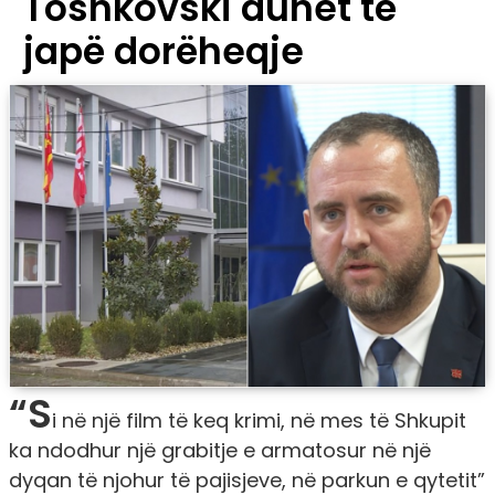
Toshkovski duhet të
japë dorëheqje
“S
i në një film të keq krimi, në mes të Shkupit
ka ndodhur një grabitje e armatosur në një
dyqan të njohur të pajisjeve, në parkun e qytetit”