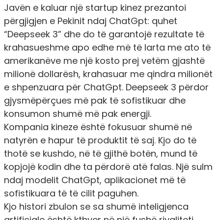
Javën e kaluar një startup kinez prezantoi
përgjigjen e Pekinit ndaj ChatGpt: quhet
“Deepseek 3” dhe do të garantojë rezultate të
krahasueshme apo edhe më të larta me ato të
amerikanëve me një kosto prej vetëm gjashtë
milionë dollarësh, krahasuar me qindra milionët
e shpenzuara për ChatGpt. Deepseek 3 përdor
gjysmëpërçues më pak të sofistikuar dhe
konsumon shumë më pak energji.
Kompania kineze është fokusuar shumë në
natyrën e hapur të produktit të saj. Kjo do të
thotë se kushdo, në të gjithë botën, mund të
kopjojë kodin dhe ta përdorë atë falas. Një sulm
ndaj modelit ChatGpt, aplikacionet më të
sofistikuara të të cilit paguhen.
Kjo histori zbulon se sa shumë inteligjenca
artificiale është kthyer në një fushë rivaliteti