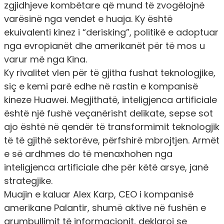
zgjidhjeve kombëtare që mund të zvogëlojnë
varësinë nga vendet e huaja. Ky është
ekuivalenti kinez i “derisking”, politikë e adoptuar
nga evropianët dhe amerikanët për të mos u
varur më nga Kina.
Ky rivalitet vlen për të gjitha fushat teknologjike,
siç e kemi parë edhe në rastin e kompanisë
kineze Huawei. Megjithatë, inteligjenca artificiale
është një fushë veçanërisht delikate, sepse sot
ajo është në qendër të transformimit teknologjik
të të gjithë sektorëve, përfshirë mbrojtjen. Armët
e së ardhmes do të menaxhohen nga
inteligjenca artificiale dhe për këtë arsye, janë
strategjike.
Muajin e kaluar Alex Karp, CEO i kompanisë
amerikane Palantir, shumë aktive në fushën e
grumbullimit të informacionit, deklaroi se