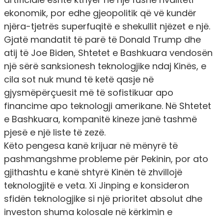
ekonomik, por edhe gjeopolitik që vë kundër
njëra-tjetrës superfuqitë e shekullit njëzet e një.
Gjatë mandatit të parë të Donald Trump dhe
atij të Joe Biden, Shtetet e Bashkuara vendosën
një sërë sanksionesh teknologjike ndaj Kinës, e
cila sot nuk mund të ketë qasje në
gjysmëpërçuesit më të sofistikuar apo
financime apo teknologji amerikane. Në Shtetet
e Bashkuara, kompanitë kineze janë tashmë
pjesë e një liste të zezë.
Këto pengesa kanë krijuar në mënyrë të
pashmangshme probleme për Pekinin, por ato
gjithashtu e kanë shtyrë Kinën të zhvillojë
teknologjitë e veta. Xi Jinping e konsideron
sfidën teknologjike si një prioritet absolut dhe
investon shuma kolosale në kërkimin e