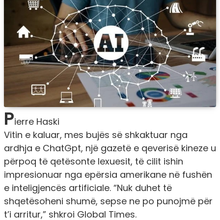
P
ierre Haski
Vitin e kaluar, mes bujës së shkaktuar nga
ardhja e ChatGpt, një gazetë e qeverisë kineze u
përpoq të qetësonte lexuesit, të cilit ishin
impresionuar nga epërsia amerikane në fushën
e inteligjencës artificiale. “Nuk duhet të
shqetësoheni shumë, sepse ne po punojmë për
t’i arritur,” shkroi Global Times.