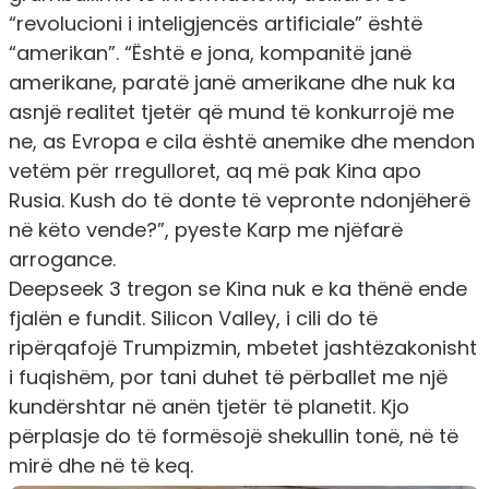
“revolucioni i inteligjencës artificiale” është
“amerikan”. “Është e jona, kompanitë janë
amerikane, paratë janë amerikane dhe nuk ka
asnjë realitet tjetër që mund të konkurrojë me
ne, as Evropa e cila është anemike dhe mendon
vetëm për rregulloret, aq më pak Kina apo
Rusia. Kush do të donte të vepronte ndonjëherë
në këto vende?”, pyeste Karp me njëfarë
arrogance.
Deepseek 3 tregon se Kina nuk e ka thënë ende
fjalën e fundit. Silicon Valley, i cili do të
ripërqafojë Trumpizmin, mbetet jashtëzakonisht
i fuqishëm, por tani duhet të përballet me një
kundërshtar në anën tjetër të planetit. Kjo
përplasje do të formësojë shekullin tonë, në të
mirë dhe në të keq.