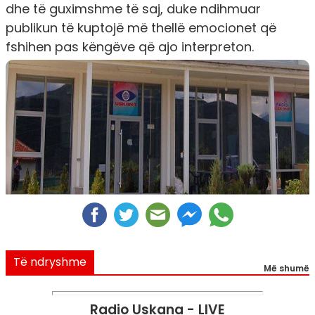
dhe të guximshme të saj, duke ndihmuar
publikun të kuptojë më thellë emocionet që
fshihen pas këngëve që ajo interpreton.
Të ndryshme
Më shumë
Radio Uskana - LIVE