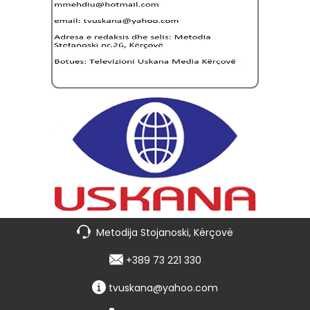
Metodija Stojanoski, Kërçovë
+389 73 221 330
tvuskana@yahoo.com