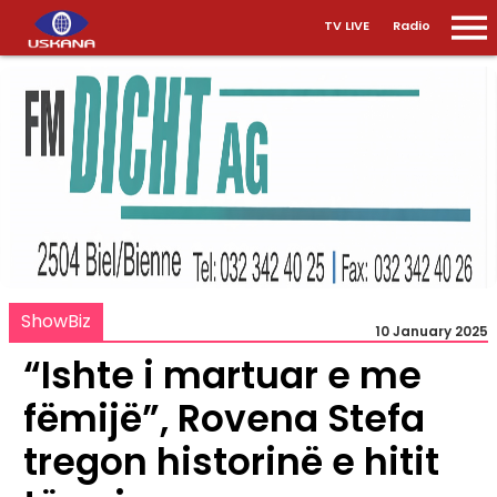
TV LIVE
Radio
ShowBiz
10 January 2025
“Ishte i martuar e me
fëmijë”, Rovena Stefa
tregon historinë e hitit