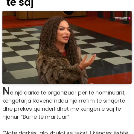
të saj
N
ë një darkë të organizuar për të nominuarit,
këngëtarja Rovena ndau një rrëfim të sinqertë
dhe prekës që ndërlidhet me këngën e saj të
njohur “Burrë të martuar”.
Gjatë darkës, ajo zbuloi se teksti i këngës është