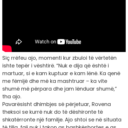
Siç rrëfeu ajo, momenti kur zbuloi të vërtetën
ishte tepër i vështirë. “Nuk e dija që është i
martuar, si e kam kuptuar e kam lënë. Ka qenë
me fëmijë dhe më ka mashtruar – ka vite
shumë më përpara dhe jam lënduar shumë,”
tha ajo.
Pavarësisht dhimbjes së përjetuar, Rovena
theksoi se kurrë nuk do të dëshironte të
shkatërronte një familje. Ajo shtoi se në situata
të tilla, faji nuk i takon as bashkëshortes e as