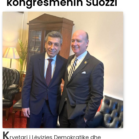
kongresmenin Suozzi
K
ryetari i Lëvizjes Demokratike dhe