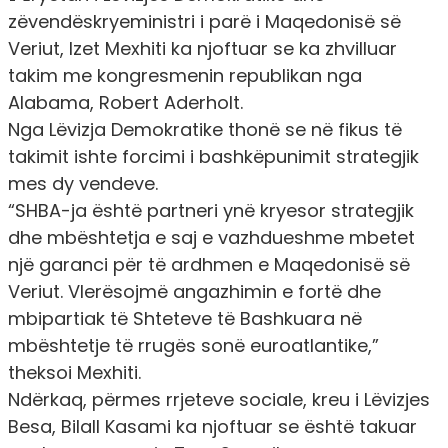
zëvendëskryeministri i parë i Maqedonisë së
Veriut, Izet Mexhiti ka njoftuar se ka zhvilluar
takim me kongresmenin republikan nga
Alabama, Robert Aderholt.
Nga Lëvizja Demokratike thonë se në fikus të
takimit ishte forcimi i bashkëpunimit strategjik
mes dy vendeve.
“SHBA-ja është partneri ynë kryesor strategjik
dhe mbështetja e saj e vazhdueshme mbetet
një garanci për të ardhmen e Maqedonisë së
Veriut. Vlerësojmë angazhimin e fortë dhe
mbipartiak të Shteteve të Bashkuara në
mbështetje të rrugës sonë euroatlantike,”
theksoi Mexhiti.
Ndërkaq, përmes rrjeteve sociale, kreu i Lëvizjes
Besa, Bilall Kasami ka njoftuar se është takuar