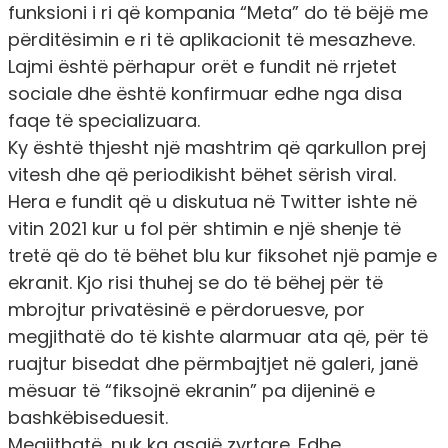
funksioni i ri që kompania “Meta” do të bëjë me
përditësimin e ri të aplikacionit të mesazheve.
Lajmi është përhapur orët e fundit në rrjetet
sociale dhe është konfirmuar edhe nga disa
faqe të specializuara.
Ky është thjesht një mashtrim që qarkullon prej
vitesh dhe që periodikisht bëhet sërish viral.
Hera e fundit që u diskutua në Twitter ishte në
vitin 2021 kur u fol për shtimin e një shenje të
tretë që do të bëhet blu kur fiksohet një pamje e
ekranit. Kjo risi thuhej se do të bëhej për të
mbrojtur privatësinë e përdoruesve, por
megjithatë do të kishte alarmuar ata që, për të
ruajtur bisedat dhe përmbajtjet në galeri, janë
mësuar të “fiksojnë ekranin” pa dijeninë e
bashkëbiseduesit.
Megjithatë, nuk ka asgjë zyrtare. Edhe