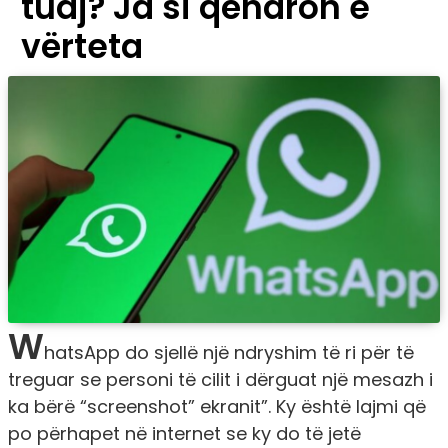
tuaj? Ja si qëndron e
vërteta
W
hatsApp do sjellë një ndryshim të ri për të
treguar se personi të cilit i dërguat një mesazh i
ka bërë “screenshot” ekranit”. Ky është lajmi që
po përhapet në internet se ky do të jetë