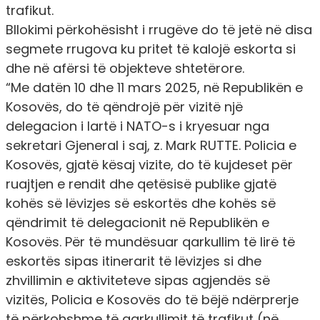
trafikut.
Bllokimi përkohësisht i rrugëve do të jetë në disa
segmete rrugova ku pritet të kalojë eskorta si
dhe në afërsi të objekteve shtetërore.
“Me datën 10 dhe 11 mars 2025, në Republikën e
Kosovës, do të qëndrojë për vizitë një
delegacion i lartë i NATO-s i kryesuar nga
sekretari Gjeneral i saj, z. Mark RUTTE. Policia e
Kosovës, gjatë kësaj vizite, do të kujdeset për
ruajtjen e rendit dhe qetësisë publike gjatë
kohës së lëvizjes së eskortës dhe kohës së
qëndrimit të delegacionit në Republikën e
Kosovës. Për të mundësuar qarkullim të lirë të
eskortës sipas itinerarit të lëvizjes si dhe
zhvillimin e aktiviteteve sipas agjendës së
vizitës, Policia e Kosovës do të bëjë ndërprerje
të përkohshme të qarkullimit të trafikut (në