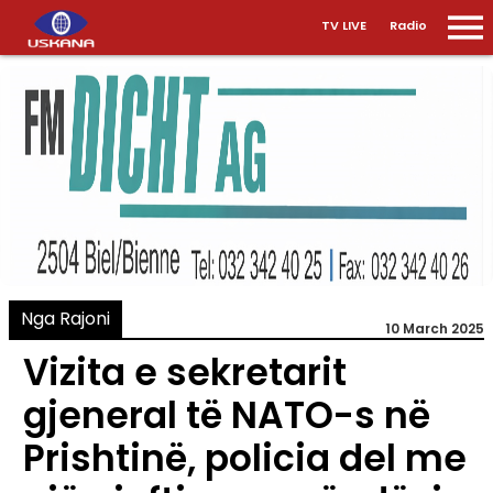
TV LIVE
Radio
Nga Rajoni
10 March 2025
Vizita e sekretarit
gjeneral të NATO-s në
Prishtinë, policia del me