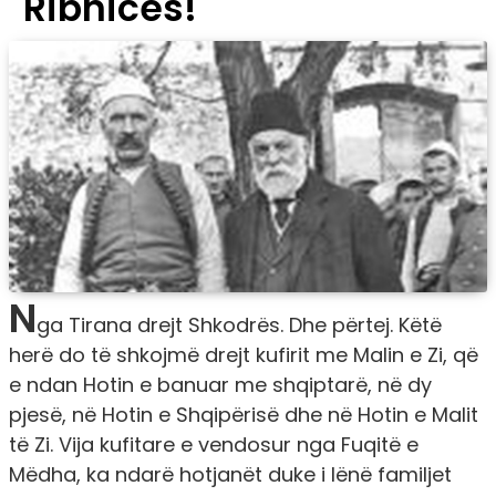
Ribnices!
N
ga Tirana drejt Shkodrës. Dhe përtej. Këtë
herë do të shkojmë drejt kufirit me Malin e Zi, që
e ndan Hotin e banuar me shqiptarë, në dy
pjesë, në Hotin e Shqipërisë dhe në Hotin e Malit
të Zi. Vija kufitare e vendosur nga Fuqitë e
Mëdha, ka ndarë hotjanët duke i lënë familjet