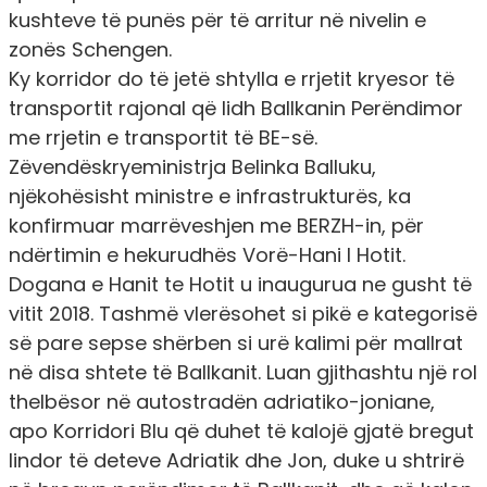
kushteve të punës për të arritur në nivelin e
zonës Schengen.
Ky korridor do të jetë shtylla e rrjetit kryesor të
transportit rajonal që lidh Ballkanin Perëndimor
me rrjetin e transportit të BE-së.
Zëvendëskryeministrja Belinka Balluku,
njëkohësisht ministre e infrastrukturës, ka
konfirmuar marrëveshjen me BERZH-in, për
ndërtimin e hekurudhës Vorë-Hani I Hotit.
Dogana e Hanit te Hotit u inaugurua ne gusht të
vitit 2018. Tashmë vlerësohet si pikë e kategorisë
së pare sepse shërben si urë kalimi për mallrat
në disa shtete të Ballkanit. Luan gjithashtu një rol
thelbësor në autostradën adriatiko-joniane,
apo Korridori Blu që duhet të kalojë gjatë bregut
lindor të deteve Adriatik dhe Jon, duke u shtrirë