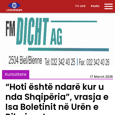
TV LIVE
Radio
Kuriozitete
17 March 2025
“Hoti është ndarë kur u
nda Shqipëria”, vrasja e
Isa Boletinit në Urën e