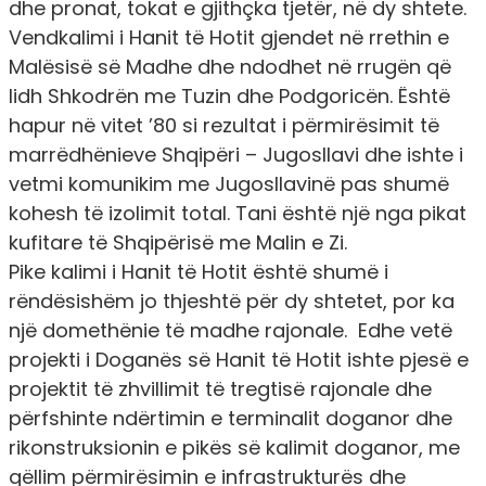
dhe pronat, tokat e gjithçka tjetër, në dy shtete.
Vendkalimi i Hanit të Hotit gjendet në rrethin e
Malësisë së Madhe dhe ndodhet në rrugën që
lidh Shkodrën me Tuzin dhe Podgoricën. Është
hapur në vitet ’80 si rezultat i përmirësimit të
marrëdhënieve Shqipëri – Jugosllavi dhe ishte i
vetmi komunikim me Jugosllavinë pas shumë
kohesh të izolimit total. Tani është një nga pikat
kufitare të Shqipërisë me Malin e Zi.
Pike kalimi i Hanit të Hotit është shumë i
rëndësishëm jo thjeshtë për dy shtetet, por ka
një domethënie të madhe rajonale. Edhe vetë
projekti i Doganës së Hanit të Hotit ishte pjesë e
projektit të zhvillimit të tregtisë rajonale dhe
përfshinte ndërtimin e terminalit doganor dhe
rikonstruksionin e pikës së kalimit doganor, me
qëllim përmirësimin e infrastrukturës dhe