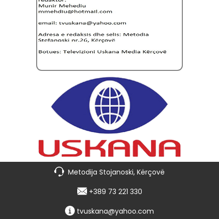
Metodija Stojanoski, Kërçovë
+389 73 221 330
tvuskana@yahoo.com