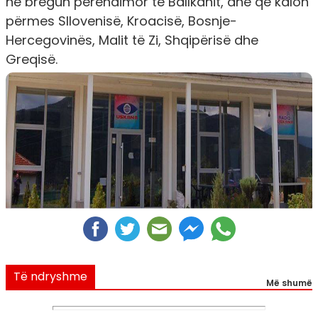
në bregun perëndimor të Ballkanit, dhe që kalon
përmes Sllovenisë, Kroacisë, Bosnje-
Hercegovinës, Malit të Zi, Shqipërisë dhe
Greqisë.
Të ndryshme
Më shumë