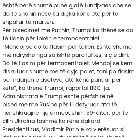
është bërë shumë punë gjatë fundjvaës dhe se
do të shohin nëse ka diçka konkrete për të
shpallur të martën.
Për bisedimet me Putinin, Trumpi ka thënë se do
të flasin për tokën e termocentralet.
“Mendoj se do të flasim për tokën. Është shumë
më ndryshe nga sa ishte para luftës, siç e dini.
Do të flasim për termocentralet. Mendoj se kemi
diskutuar shumë me të dyja palët, tani po flasim
për ndarjen e aseteve, ata kanë punuar për
këtë”, ka thënë Trumpi, raportoi BBC-ja.
Administrata e Trump është përfshirë në
bisedime me Rusinë për t'i detyruar ata të
nënshkruajnë një armëpushim 30-ditor, për të
cilin Ukraina tashmë ka rënë dakord.
Presidenti rus, Vladimir Putin e ka vlerësuar si