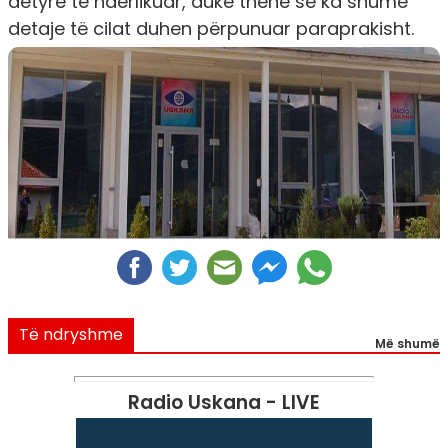
detyrë të ndërlikuar, duke thënë se ka shumë
detaje të cilat duhen përpunuar paraprakisht.
Të ndryshme
Më shumë
Radio Uskana - LIVE