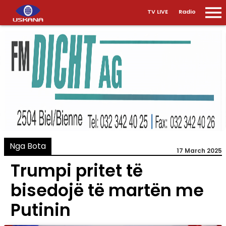
TV LIVE
Radio
Nga Bota
17 March 2025
Trumpi pritet të
bisedojë të martën me
Putinin