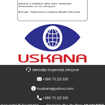
Metodija Stojanoski, Kërçovë
+389 73 221 330
tvuskana@yahoo.com
+389 73 221 330