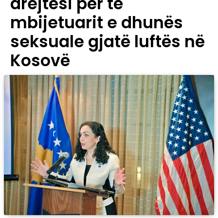
drejtësi për të
mbijetuarit e dhunës
seksuale gjatë luftës në
Kosovë