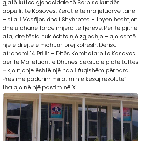
gjatë luftës gjenocidale të Serbisë kundër
popullit të Kosovës. Zërat e të mbijetuarve tanë
– si ai i Vasfijes dhe i Shyhretes – thyen heshtjen
dhe u dhanë forcë mijëra të tjerëve. Për të gjithë
ata, drejtësia nuk është një zgjedhje – ajo është
një e drejtë e mohuar prej kohësh. Derisa i
afrohemi 14 Prillit – Ditës Kombëtare të Kosovës
për të Mbijetuarit e Dhunës Seksuale gjatë Luftës
– kjo njohje është një hap i fuqishëm përpara.
Pres me padurim miratimin e kësaj rezolute”,
tha ajo në një postim në X.