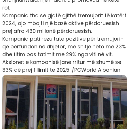
rol.
Kompania tha se gjatë gjithë tremujorit të katërt
2024, ajo mbajti një bazë aktive përdoruesish
prej afro 430 milionë përdoruesish.
Kompania pati rezultate pozitive për tremujorin
që përfundon në dhjetor, me shitje neto me 23%
dhe fitim pas tatimit me 29% nga viti në vit.
Aksionet e kompanisë janë rritur më shumë se
33% që prej fillimit të 2025. /PCWorld Albanian