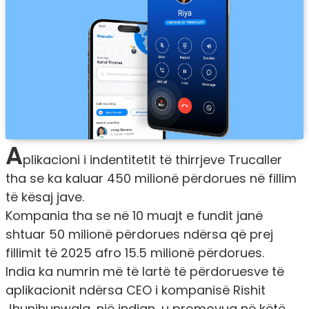
A
plikacioni i indentitetit të thirrjeve Trucaller
tha se ka kaluar 450 milionë përdorues në fillim
të kësaj jave.
Kompania tha se në 10 muajt e fundit janë
shtuar 50 milionë përdorues ndërsa që prej
fillimit të 2025 afro 15.5 milionë përdorues.
India ka numrin më të lartë të përdoruesve të
aplikacionit ndërsa CEO i kompanisë Rishit
Jhunjhunwala, një indian, u promovua në këtë