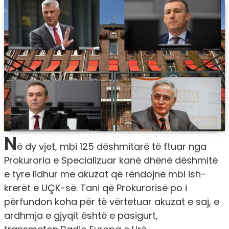
N
ë dy vjet, mbi 125 dëshmitarë të ftuar nga
Prokuroria e Specializuar kanë dhënë dëshmitë
e tyre lidhur me akuzat që rëndojnë mbi ish-
krerët e UÇK-së. Tani që Prokurorisë po i
përfundon koha për të vërtetuar akuzat e saj, e
ardhmja e gjyqit është e pasigurt,