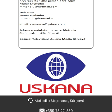
Metodija Stojanoski, Kërçovë
+389 73 221 330