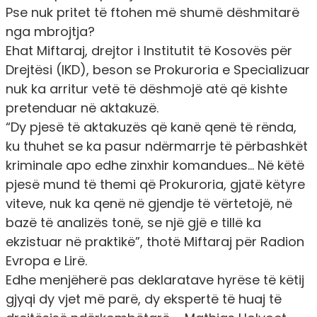
Pse nuk pritet të ftohen më shumë dëshmitarë
nga mbrojtja?
Ehat Miftaraj, drejtor i Institutit të Kosovës për
Drejtësi (IKD), beson se Prokuroria e Specializuar
nuk ka arritur vetë të dëshmojë atë që kishte
pretenduar në aktakuzë.
“Dy pjesë të aktakuzës që kanë qenë të rënda,
ku thuhet se ka pasur ndërmarrje të përbashkët
kriminale apo edhe zinxhir komandues… Në këtë
pjesë mund të themi që Prokuroria, gjatë këtyre
viteve, nuk ka qenë në gjendje të vërtetojë, në
bazë të analizës tonë, se një gjë e tillë ka
ekzistuar në praktikë”, thotë Miftaraj për Radion
Evropa e Lirë.
Edhe menjëherë pas deklaratave hyrëse të këtij
gjyqi dy vjet më parë, dy ekspertë të huaj të