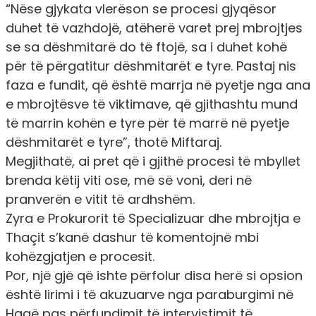
“Nëse gjykata vlerëson se procesi gjyqësor
duhet të vazhdojë, atëherë varet prej mbrojtjes
se sa dëshmitarë do të ftojë, sa i duhet kohë
për të përgatitur dëshmitarët e tyre. Pastaj nis
faza e fundit, që është marrja në pyetje nga ana
e mbrojtësve të viktimave, që gjithashtu mund
të marrin kohën e tyre për të marrë në pyetje
dëshmitarët e tyre”, thotë Miftaraj.
Megjithatë, ai pret që i gjithë procesi të mbyllet
brenda këtij viti ose, më së voni, deri në
pranverën e vitit të ardhshëm.
Zyra e Prokurorit të Specializuar dhe mbrojtja e
Thaçit s’kanë dashur të komentojnë mbi
kohëzgjatjen e procesit.
Por, një gjë që ishte përfolur disa herë si opsion
është lirimi i të akuzuarve nga paraburgimi në
Hagë pas përfundimit të intervistimit të