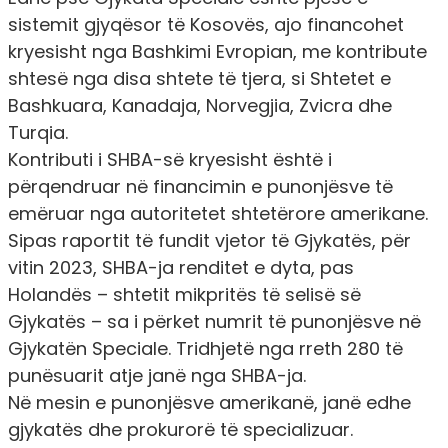
sistemit gjyqësor të Kosovës, ajo financohet
kryesisht nga Bashkimi Evropian, me kontribute
shtesë nga disa shtete të tjera, si Shtetet e
Bashkuara, Kanadaja, Norvegjia, Zvicra dhe
Turqia.
Kontributi i SHBA-së kryesisht është i
përqendruar në financimin e punonjësve të
emëruar nga autoritetet shtetërore amerikane.
Sipas raportit të fundit vjetor të Gjykatës, për
vitin 2023, SHBA-ja renditet e dyta, pas
Holandës – shtetit mikpritës të selisë së
Gjykatës – sa i përket numrit të punonjësve në
Gjykatën Speciale. Tridhjetë nga rreth 280 të
punësuarit atje janë nga SHBA-ja.
Në mesin e punonjësve amerikanë, janë edhe
gjykatës dhe prokurorë të specializuar.