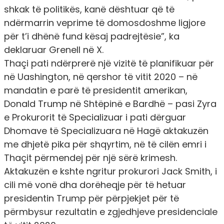
shkak të politikës, kanë dështuar që të
ndërmarrin veprime të domosdoshme ligjore
për t’i dhënë fund kësaj padrejtësie”, ka
deklaruar Grenell në X.
Thaçi pati ndërprerë një vizitë të planifikuar për
në Uashington, në qershor të vitit 2020 – në
mandatin e parë të presidentit amerikan,
Donald Trump në Shtëpinë e Bardhë – pasi Zyra
e Prokurorit të Specializuar i pati dërguar
Dhomave të Specializuara në Hagë aktakuzën
me dhjetë pika për shqyrtim, në të cilën emri i
Thaçit përmendej për një sërë krimesh.
Aktakuzën e kshte ngritur prokurori Jack Smith, i
cili më vonë dha dorëheqje për të hetuar
presidentin Trump për përpjekjet për të
përmbysur rezultatin e zgjedhjeve presidenciale