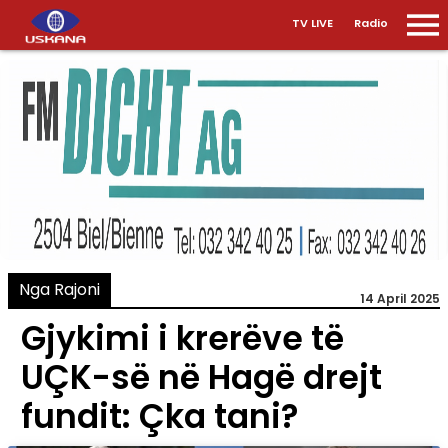
TV LIVE
Radio
Nga Rajoni
14 April 2025
Gjykimi i krerëve të
UÇK-së në Hagë drejt
fundit: Çka tani?