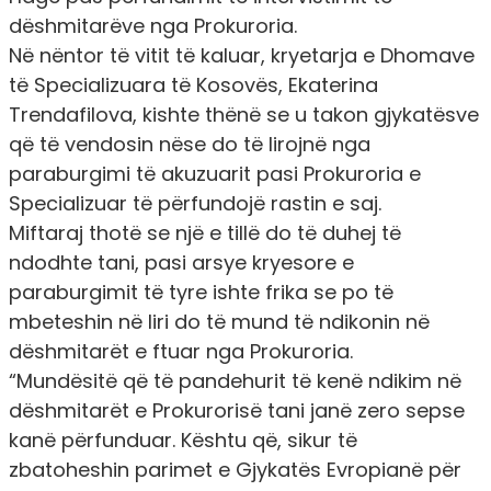
dëshmitarëve nga Prokuroria.
Në nëntor të vitit të kaluar, kryetarja e Dhomave
të Specializuara të Kosovës, Ekaterina
Trendafilova, kishte thënë se u takon gjykatësve
që të vendosin nëse do të lirojnë nga
paraburgimi të akuzuarit pasi Prokuroria e
Specializuar të përfundojë rastin e saj.
Miftaraj thotë se një e tillë do të duhej të
ndodhte tani, pasi arsye kryesore e
paraburgimit të tyre ishte frika se po të
mbeteshin në liri do të mund të ndikonin në
dëshmitarët e ftuar nga Prokuroria.
“Mundësitë që të pandehurit të kenë ndikim në
dëshmitarët e Prokurorisë tani janë zero sepse
kanë përfunduar. Kështu që, sikur të
zbatoheshin parimet e Gjykatës Evropianë për