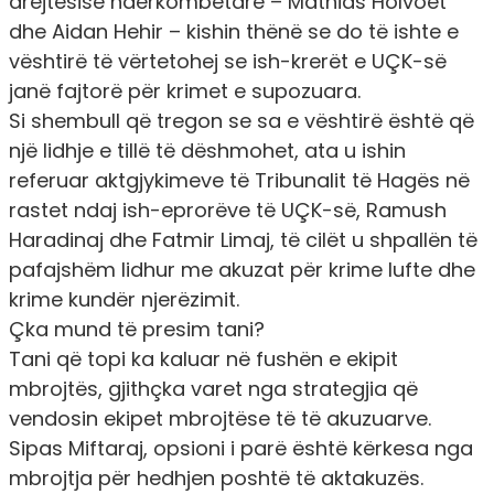
drejtësisë ndërkombëtarë – Mathias Holvoet
dhe Aidan Hehir – kishin thënë se do të ishte e
vështirë të vërtetohej se ish-krerët e UÇK-së
janë fajtorë për krimet e supozuara.
Si shembull që tregon se sa e vështirë është që
një lidhje e tillë të dëshmohet, ata u ishin
referuar aktgjykimeve të Tribunalit të Hagës në
rastet ndaj ish-eprorëve të UÇK-së, Ramush
Haradinaj dhe Fatmir Limaj, të cilët u shpallën të
pafajshëm lidhur me akuzat për krime lufte dhe
krime kundër njerëzimit.
Çka mund të presim tani?
Tani që topi ka kaluar në fushën e ekipit
mbrojtës, gjithçka varet nga strategjia që
vendosin ekipet mbrojtëse të të akuzuarve.
Sipas Miftaraj, opsioni i parë është kërkesa nga
mbrojtja për hedhjen poshtë të aktakuzës.