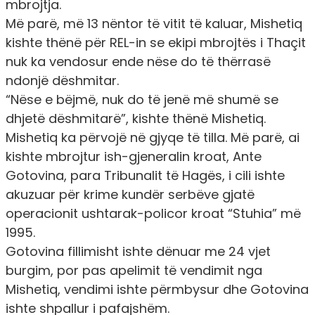
mbrojtja.
Më parë, më 13 nëntor të vitit të kaluar, Mishetiq
kishte thënë për REL-in se ekipi mbrojtës i Thaçit
nuk ka vendosur ende nëse do të thërrasë
ndonjë dëshmitar.
“Nëse e bëjmë, nuk do të jenë më shumë se
dhjetë dëshmitarë”, kishte thënë Mishetiq.
Mishetiq ka përvojë në gjyqe të tilla. Më parë, ai
kishte mbrojtur ish-gjeneralin kroat, Ante
Gotovina, para Tribunalit të Hagës, i cili ishte
akuzuar për krime kundër serbëve gjatë
operacionit ushtarak-policor kroat “Stuhia” më
1995.
Gotovina fillimisht ishte dënuar me 24 vjet
burgim, por pas apelimit të vendimit nga
Mishetiq, vendimi ishte përmbysur dhe Gotovina
ishte shpallur i pafajshëm.