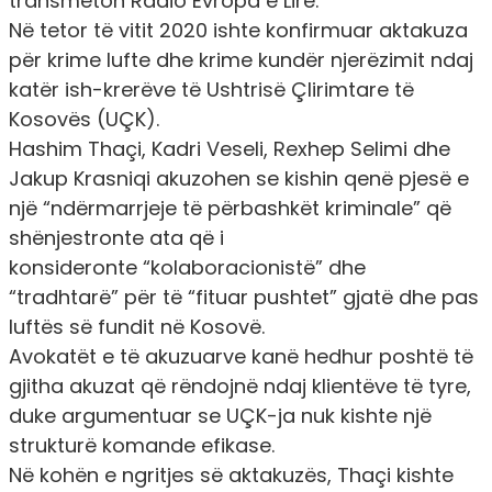
transmeton
Radio Evropa e Lirë
.
Në tetor të vitit 2020 ishte konfirmuar aktakuza
për krime lufte dhe krime kundër njerëzimit ndaj
katër ish-krerëve të Ushtrisë Çlirimtare të
Kosovës (UÇK).
Hashim Thaçi, Kadri Veseli, Rexhep Selimi dhe
Jakup Krasniqi akuzohen se kishin qenë pjesë e
një “ndërmarrjeje të përbashkët kriminale” që
shënjestronte ata që i
konsideronte
“kolaboracionistë” dhe
“tradhtarë”
për të “fituar pushtet” gjatë dhe pas
luftës së fundit në Kosovë.
Avokatët e të akuzuarve kanë hedhur poshtë të
gjitha akuzat që rëndojnë ndaj klientëve të tyre,
duke argumentuar se UÇK-ja nuk kishte një
strukturë komande efikase.
Në kohën e ngritjes së aktakuzës, Thaçi kishte