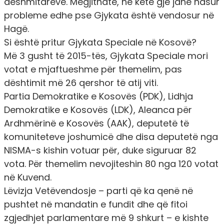
dëshmitarëve. Megjithatë, në këtë gjë janë hasur
probleme edhe pse Gjykata është vendosur në
Hagë.
Si është pritur Gjykata Speciale në Kosovë?
Më 3 gusht të 2015-tës, Gjykata Speciale mori
votat e mjaftueshme për themelim, pas
dështimit më 26 qershor të atij viti.
Partia Demokratike e Kosovës (PDK), Lidhja
Demokratike e Kosovës (LDK), Aleanca për
Ardhmërinë e Kosovës (AAK), deputetë të
komuniteteve joshumicë dhe disa deputetë nga
NISMA-s kishin votuar për, duke siguruar 82
vota. Për themelim nevojiteshin 80 nga 120 votat
në Kuvend.
Lëvizja Vetëvendosje – parti që ka qenë në
pushtet në mandatin e fundit dhe që fitoi
zgjedhjet parlamentare më 9 shkurt – e kishte