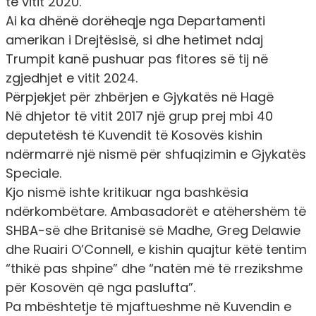
të vitit 2020.
Ai ka dhënë dorëheqje nga Departamenti
amerikan i Drejtësisë, si dhe hetimet ndaj
Trumpit kanë pushuar pas fitores së tij në
zgjedhjet e vitit 2024.
Përpjekjet për zhbërjen e Gjykatës në Hagë
Në dhjetor të vitit 2017 një grup prej mbi 40
deputetësh të Kuvendit të Kosovës kishin
ndërmarrë një nismë për
shfuqizimin
e Gjykatës
Speciale.
Kjo nismë ishte kritikuar nga bashkësia
ndërkombëtare. Ambasadorët e atëhershëm të
SHBA-së dhe Britanisë së Madhe, Greg Delawie
dhe Ruairi O’Connell, e kishin quajtur këtë tentim
“thikë pas shpine” dhe “natën më të rrezikshme
për Kosovën që nga paslufta”.
Pa mbështetje të mjaftueshme në Kuvendin e