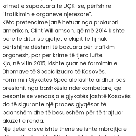
krimet e supozuara të UÇK-së, përfshirë
“trafikimin e organeve njerëzore”.
Këto pretendime janë hetuar nga prokurori
amerikan, Clint Williamson, që më 2014 kishte
bërë të ditur se gjetjet e ekipit të tij nuk
përfshijnë dëshmi të bazuara për trafikim
organesh, por për krime të tjera lufte.
Kjo, në vitin 2015, kishte çuar në formimin e
Dhomave të Specializuara të Kosovës.
Formimi i Gjykatës Speciale kishte ardhur pas
presionit nga bashkësia ndërkombëtare, që
besonte se vendosja e gjykatës jashtë Kosovës
do të siguronte një proces gjyqësor të
paanshëm dhe të besueshëm për të trajtuar
akuzat e rënda.
Një tjetër arsye ishte thënë se ishte mbrojtja e