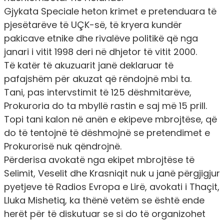
Gjykata Speciale heton krimet e pretenduara të
pjesëtarëve të UÇK-së, të kryera kundër
pakicave etnike dhe rivalëve politikë që nga
janari i vitit 1998 deri në dhjetor të vitit 2000.
Të katër të akuzuarit janë deklaruar të
pafajshëm për akuzat që rëndojnë mbi ta.
Tani, pas intervstimit të 125 dëshmitarëve,
Prokuroria do ta mbyllë rastin e saj më 15 prill.
Topi tani kalon në anën e ekipeve mbrojtëse, që
do të tentojnë të dëshmojnë se pretendimet e
Prokurorisë nuk qëndrojnë.
Përderisa avokatë nga ekipet mbrojtëse të
Selimit, Veselit dhe Krasniqit nuk u janë përgjigjur
pyetjeve të Radios Evropa e Lirë, avokati i Thaçit,
Lluka Mishetiq, ka thënë vetëm se është ende
herët për të diskutuar se si do të organizohet