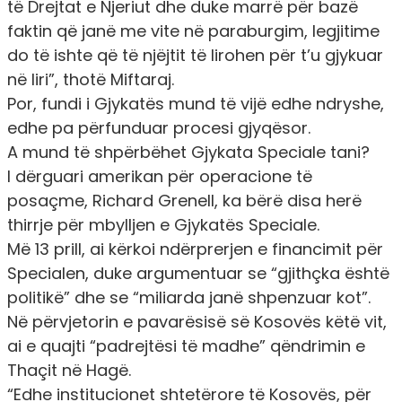
të Drejtat e Njeriut dhe duke marrë për bazë
faktin që janë me vite në paraburgim, legjitime
do të ishte që të njëjtit të lirohen për t’u gjykuar
në liri”, thotë Miftaraj.
Por, fundi i Gjykatës mund të vijë edhe ndryshe,
edhe pa përfunduar procesi gjyqësor.
A mund të shpërbëhet Gjykata Speciale tani?
I dërguari amerikan për operacione të
posaçme, Richard Grenell, ka bërë disa herë
thirrje për mbylljen e Gjykatës Speciale.
Më 13 prill, ai kërkoi ndërprerjen e financimit për
Specialen, duke argumentuar se “gjithçka është
politikë” dhe se “miliarda janë shpenzuar kot”.
Në përvjetorin e pavarësisë së Kosovës këtë vit,
ai e quajti “
padrejtësi të madhe
” qëndrimin e
Thaçit në Hagë.
“Edhe institucionet shtetërore të Kosovës, për