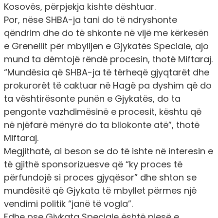
Kosovës, përpjekja kishte dështuar.
Por, nëse SHBA-ja tani do të ndryshonte
qëndrim dhe do të shkonte në vijë me kërkesën
e Grenellit për mbylljen e Gjykatës Speciale, ajo
mund ta dëmtojë rëndë procesin, thotë Miftaraj.
“Mundësia që SHBA-ja të tërheqë gjyqtarët dhe
prokurorët të caktuar në Hagë pa dyshim që do
ta vështirësonte punën e Gjykatës, do ta
pengonte vazhdimësinë e procesit, kështu që
në njëfarë mënyrë do ta bllokonte atë”, thotë
Miftaraj.
Megjithatë, ai beson se do të ishte në interesin e
të gjithë sponsorizuesve që “ky proces të
përfundojë si proces gjyqësor” dhe shton se
mundësitë që Gjykata të mbyllet përmes një
vendimi politik “janë të vogla”.
Edhe pse Gjykata Speciale është pjesë e