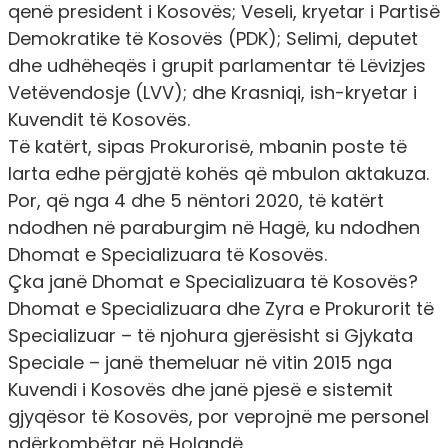
qenë president i Kosovës; Veseli, kryetar i Partisë
Demokratike të Kosovës (PDK); Selimi, deputet
dhe udhëheqës i grupit parlamentar të Lëvizjes
Vetëvendosje (LVV); dhe Krasniqi, ish-kryetar i
Kuvendit të Kosovës.
Të katërt, sipas Prokurorisë, mbanin poste të
larta edhe përgjatë kohës që mbulon aktakuza.
Por, që nga 4 dhe 5 nëntori 2020, të katërt
ndodhen në paraburgim në Hagë, ku ndodhen
Dhomat e Specializuara të Kosovës.
Çka janë Dhomat e Specializuara të Kosovës?
Dhomat e Specializuara dhe Zyra e Prokurorit të
Specializuar – të njohura gjerësisht si Gjykata
Speciale – janë themeluar në vitin 2015 nga
Kuvendi i Kosovës dhe janë pjesë e sistemit
gjyqësor të Kosovës, por veprojnë me personel
ndërkombëtar në Holandë.