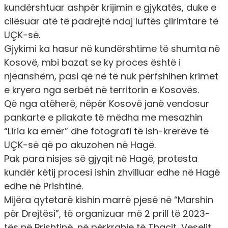
kundërshtuar ashpër krijimin e gjykatës, duke e
cilësuar atë të padrejtë ndaj luftës çlirimtare të
UÇK-së.
Gjykimi ka hasur në kundërshtime të shumta në
Kosovë, mbi bazat se ky proces është i
njëanshëm, pasi që në të nuk përfshihen krimet
e kryera nga serbët në territorin e Kosovës.
Që nga atëherë, nëpër Kosovë janë vendosur
pankarte e pllakate të mëdha me mesazhin
“Liria ka emër” dhe fotografi të ish-krerëve të
UÇK-së që po akuzohen në Hagë.
Pak para nisjes së gjyqit në Hagë, protesta
kundër këtij procesi ishin zhvilluar edhe në Hagë
edhe në Prishtinë.
Mijëra qytetarë kishin marrë pjesë në “
Marshin
për Drejtësi
”, të organizuar më 2 prill të 2023-
tës në Prishtinë, në përkrahje të Thaçit, Veselit,