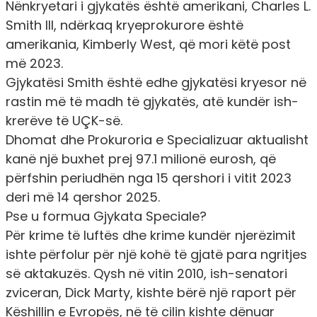
Nënkryetari i gjykatës është amerikani, Charles L.
Smith III, ndërkaq kryeprokurore është
amerikania, Kimberly West, që mori këtë post
më 2023.
Gjykatësi Smith është edhe gjykatësi kryesor në
rastin më të madh të gjykatës, atë kundër ish-
krerëve të UÇK-së.
Dhomat dhe Prokuroria e Specializuar aktualisht
kanë një buxhet prej 97.1 milionë eurosh, që
përfshin periudhën nga 15 qershori i vitit 2023
deri më 14 qershor 2025.
Pse u formua Gjykata Speciale?
Për krime të luftës dhe krime kundër njerëzimit
ishte përfolur për një kohë të gjatë para ngritjes
së aktakuzës. Qysh në vitin 2010, ish-senatori
zviceran, Dick Marty, kishte bërë një raport për
Këshillin e Evropës, në të cilin kishte dënuar