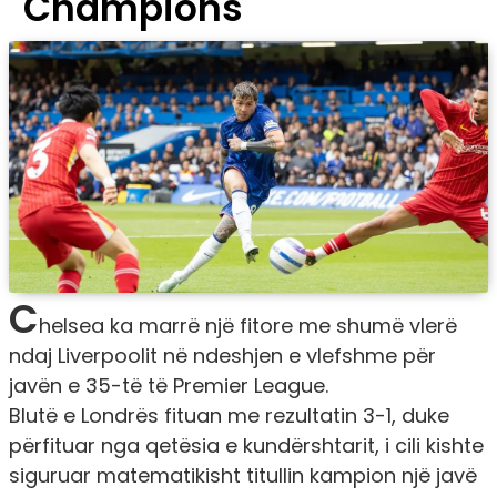
Champions
C
helsea ka marrë një fitore me shumë vlerë
ndaj Liverpoolit në ndeshjen e vlefshme për
javën e 35-të të Premier League.
Blutë e Londrës fituan me rezultatin 3-1, duke
përfituar nga qetësia e kundërshtarit, i cili kishte
siguruar matematikisht titullin kampion një javë