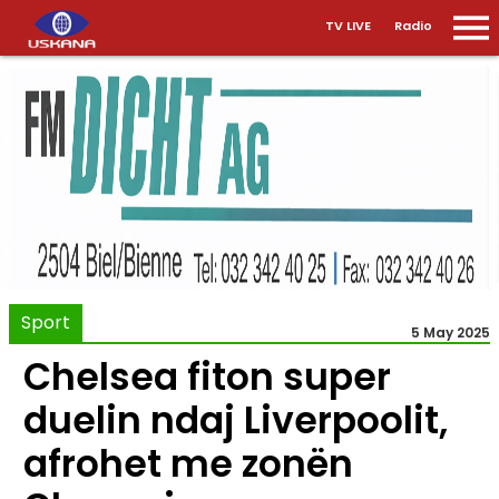
TV LIVE
Radio
Sport
5 May 2025
Chelsea fiton super
duelin ndaj Liverpoolit,
afrohet me zonën