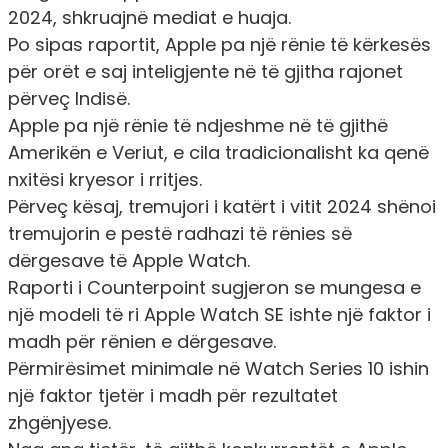
2024, shkruajnë mediat e huaja.
Po sipas raportit, Apple pa një rënie të kërkesës
për orët e saj inteligjente në të gjitha rajonet
përveç Indisë.
Apple pa një rënie të ndjeshme në të gjithë
Amerikën e Veriut, e cila tradicionalisht ka qenë
nxitësi kryesor i rritjes.
Përveç kësaj, tremujori i katërt i vitit 2024 shënoi
tremujorin e pestë radhazi të rënies së
dërgesave të Apple Watch.
Raporti i Counterpoint sugjeron se mungesa e
një modeli të ri Apple Watch SE ishte një faktor i
madh për rënien e dërgesave.
Përmirësimet minimale në Watch Series 10 ishin
një faktor tjetër i madh për rezultatet
zhgënjyese.