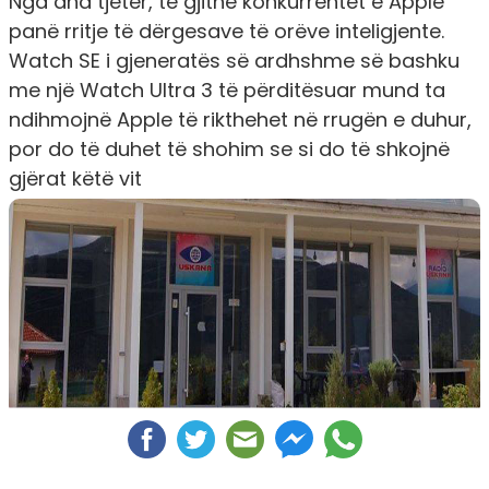
Nga ana tjetër, të gjithë konkurrentët e Apple
panë rritje të dërgesave të orëve inteligjente.
Watch SE i gjeneratës së ardhshme së bashku
me një Watch Ultra 3 të përditësuar mund ta
ndihmojnë Apple të rikthehet në rrugën e duhur,
por do të duhet të shohim se si do të shkojnë
gjërat këtë vit