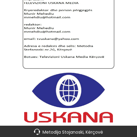
Metodija Stojanoski, Kërçovë