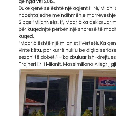
që nga viti 2012.
Duke qenë se është një agjent i lirë, Milan
ndoshta edhe me ndihmën e marrëveshjeve
Sipas “MilanNeës.it”, Modrić ka deklaruar më
për kuqezinjtë përbën një shpresë të madh
kuqezi.
“Modrić është një milanist i vërtetë. Ka q
vinte këtu, por kurrë nuk u bë diçka serioz
sezoni të dobët,” – ka zbuluar ish-drejtuesi
Trajneri i ri i Milanit, Massimiliano Allegri,