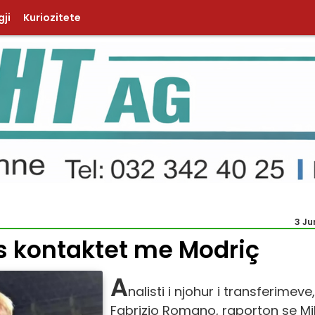
ji
Kuriozitete
3 Ju
is kontaktet me Modriç
A
nalisti i njohur i transferimeve,
Fabrizio Romano, raporton se Mil