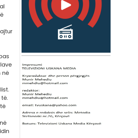
al
më
ajtur
 pas
ilave
m në
ist.
të.
 të
 në
idin