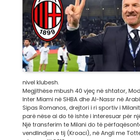
nivel klubesh.
Megjithëse mbush 40 vjeç në shtator, Modrić
Inter Miami në SHBA dhe Al-Nassr në Arab
Sipas Romanos, drejtori i ri sportiv i Milani
parë nëse ai do të ishte i interesuar për nj
Një transferim te Milani do të përfaqësonte 
vendlindjen e tij (Kroaci), në Angli me T