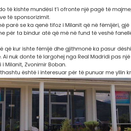
i do të kishte mundësi t’i ofronte një pagë të majme
 të sponsorizimit.
 parë se ka qenë tifoz i Milanit që në fëmijëri, gjë
e për ta bindur atë që më në fund të veshë fanell
enë që kur ishte fëmijë dhe gjithmonë ka pasur dëshi
e. Ai nuk donte të largohej nga Real Madridi pas një
 i Milanit, Zvonimir Boban.
 gjithashtu është i interesuar për të punuar me yllin k