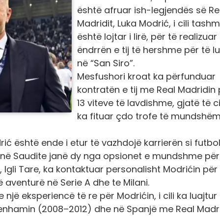
është afruar ish-legjendës së Re
Madridit, Luka Modrić, i cili tash
është lojtar i lirë, për të realizuar
ëndrrën e tij të hershme për të lu
në “San Siro”.
Mesfushori kroat ka përfunduar
kontratën e tij me Real Madridin
13 viteve të lavdishme, gjatë të c
ka fituar çdo trofe të mundshë
 është ende i etur të vazhdojë karrierën si futboll
inë Saudite janë dy nga opsionet e mundshme për 
t, Igli Tare, ka kontaktuar personalisht Modrićin për
ë aventurë në Serie A dhe te Milani.
një eksperiencë të re për Modrićin, i cili ka luajtur
ottenhamin (2008–2012) dhe në Spanjë me Real Madr