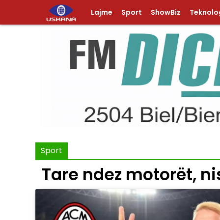
Lajme
Sport
ShowBiz
Teknolog
Sport
​Tare ndez motorët, n