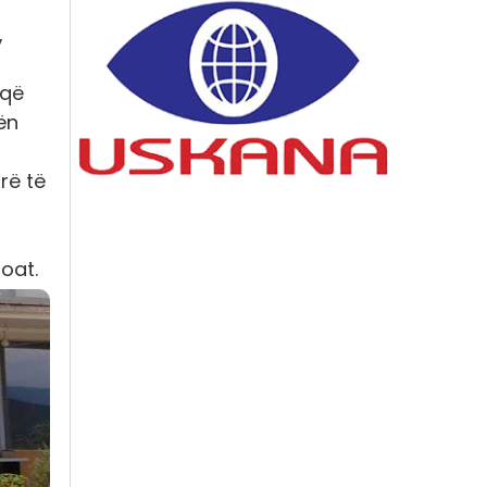
,
 që
ën
rë të
roat.