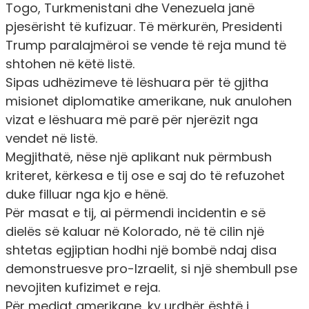
Togo, Turkmenistani dhe Venezuela janë
pjesërisht të kufizuar. Të mërkurën, Presidenti
Trump paralajmëroi se vende të reja mund të
shtohen në këtë listë.
Sipas udhëzimeve të lëshuara për të gjitha
misionet diplomatike amerikane, nuk anulohen
vizat e lëshuara më parë për njerëzit nga
vendet në listë.
Megjithatë, nëse një aplikant nuk përmbush
kriteret, kërkesa e tij ose e saj do të refuzohet
duke filluar nga kjo e hënë.
Për masat e tij, ai përmendi incidentin e së
dielës së kaluar në Kolorado, në të cilin një
shtetas egjiptian hodhi një bombë ndaj disa
demonstruesve pro-Izraelit, si një shembull pse
nevojiten kufizimet e reja.
Për mediat amerikane, ky urdhër është i