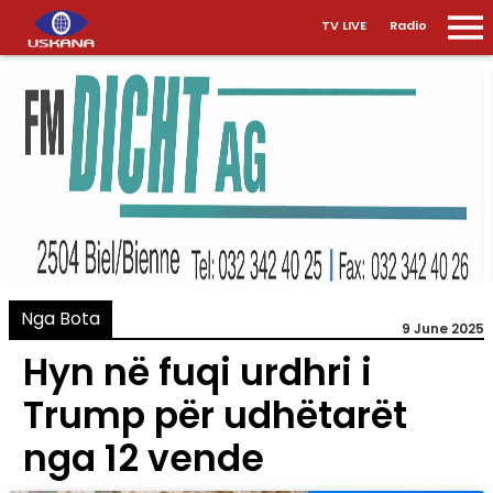
TV LIVE
Radio
Nga Bota
9 June 2025
Hyn në fuqi urdhri i
Trump për udhëtarët
nga 12 vende