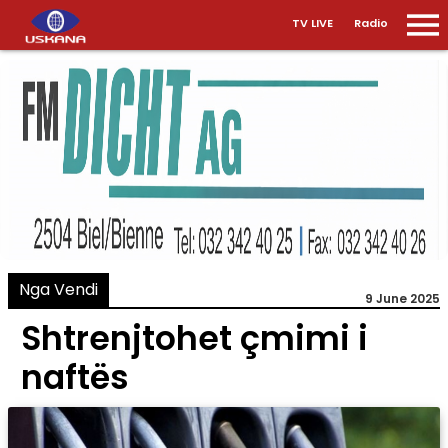
TV LIVE
Radio
Nga Vendi
9 June 2025
Shtrenjtohet çmimi i
naftës