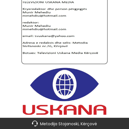
Metodija Stojanoski, Kërçovë