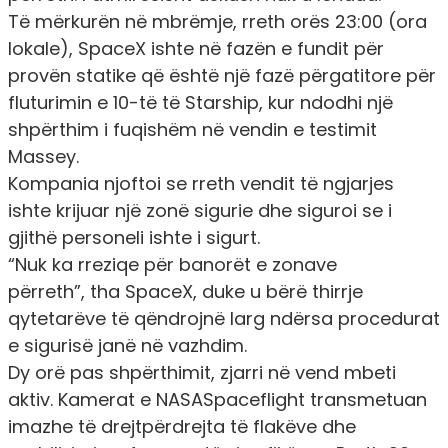
Të mërkurën në mbrëmje, rreth orës 23:00 (ora
lokale), SpaceX ishte në fazën e fundit për
provën statike që është një fazë përgatitore për
fluturimin e 10-të të Starship, kur ndodhi një
shpërthim i fuqishëm në vendin e testimit
Massey.
Kompania njoftoi se rreth vendit të ngjarjes
ishte krijuar një zonë sigurie dhe siguroi se i
gjithë personeli ishte i sigurt.
“Nuk ka rreziqe për banorët e zonave
përreth”, tha SpaceX, duke u bërë thirrje
qytetarëve të qëndrojnë larg ndërsa procedurat
e sigurisë janë në vazhdim.
Dy orë pas shpërthimit, zjarri në vend mbeti
aktiv. Kamerat e NASASpaceflight transmetuan
imazhe të drejtpërdrejta të flakëve dhe