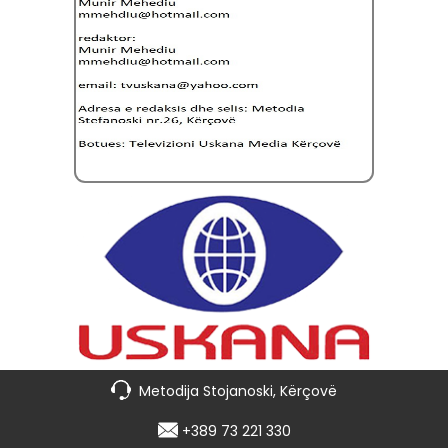
Metodija Stojanoski, Kërçovë
+389 73 221 330