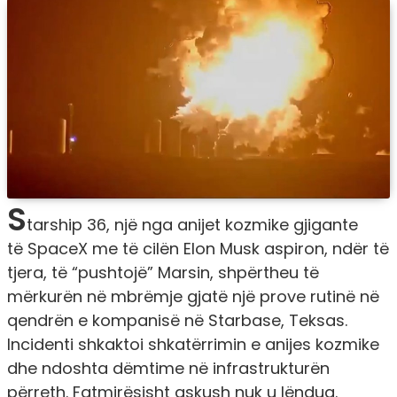
S
tarship 36, një nga anijet kozmike gjigante
të SpaceX me të cilën Elon Musk aspiron, ndër të
tjera, të “pushtojë” Marsin, shpërtheu të
mërkurën në mbrëmje gjatë një prove rutinë në
qendrën e kompanisë në Starbase, Teksas.
Incidenti shkaktoi shkatërrimin e anijes kozmike
dhe ndoshta dëmtime në infrastrukturën
përreth. Fatmirësisht askush nuk u lëndua.