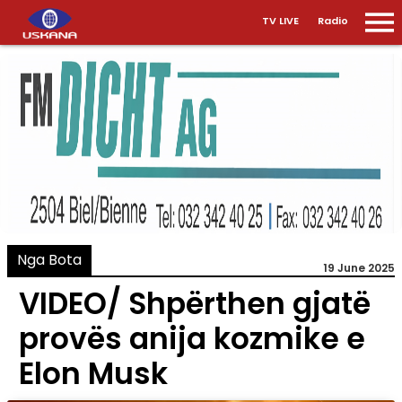
TV LIVE
Radio
Nga Bota
19 June 2025
VIDEO/ Shpërthen gjatë
provës anija kozmike e
Elon Musk