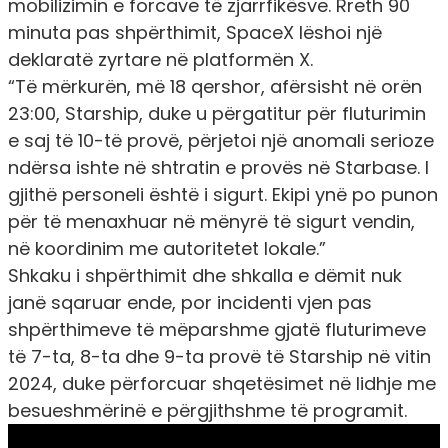
mobilizimin e forcave të zjarrfikësve. Rreth 90
minuta pas shpërthimit, SpaceX lëshoi ​​një
deklaratë zyrtare në platformën X.
“Të mërkurën, më 18 qershor, afërsisht në orën
23:00, Starship, duke u përgatitur për fluturimin
e saj të 10-të provë, përjetoi një anomali serioze
ndërsa ishte në shtratin e provës në Starbase. I
gjithë personeli është i sigurt. Ekipi ynë po punon
për të menaxhuar në mënyrë të sigurt vendin,
në koordinim me autoritetet lokale.”
Shkaku i shpërthimit dhe shkalla e dëmit nuk
janë sqaruar ende, por incidenti vjen pas
shpërthimeve të mëparshme gjatë fluturimeve
të 7-ta, 8-ta dhe 9-ta provë të Starship në vitin
2024, duke përforcuar shqetësimet në lidhje me
besueshmërinë e përgjithshme të programit.