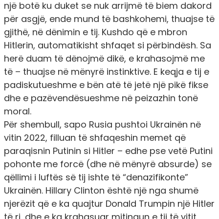
një botë ku duket se nuk arrijmë të biem dakord
për asgjë, ende mund të bashkohemi, thuajse të
gjithë, në dënimin e tij. Kushdo që e mbron
Hitlerin, automatikisht shfaqet si përbindësh. Sa
herë duam të dënojmë dikë, e krahasojmë me
të – thuajse në mënyrë instinktive. E keqja e tij e
padiskutueshme e bën atë të jetë një pikë fikse
dhe e pazëvendësueshme në peizazhin tonë
moral.
Për shembull, sapo Rusia pushtoi Ukrainën në
vitin 2022, filluan të shfaqeshin memet që
paraqisnin Putinin si Hitler – edhe pse vetë Putini
pohonte me forcë (dhe në mënyrë absurde) se
qëllimi i luftës së tij ishte të “denazifikonte”
Ukrainën. Hillary Clinton është një nga shumë
njerëzit që e ka quajtur Donald Trumpin një Hitler
të ri, dhe e ka krahasuar mitingun e tij të vitit