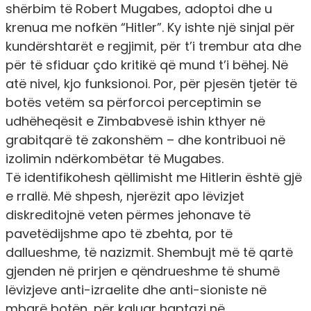
shërbim të Robert Mugabes, adoptoi dhe u
krenua me nofkën “Hitler”. Ky ishte një sinjal për
kundërshtarët e regjimit, për t’i trembur ata dhe
për të sfiduar çdo kritikë që mund t’i bëhej. Në
atë nivel, kjo funksionoi. Por, për pjesën tjetër të
botës vetëm sa përforcoi perceptimin se
udhëheqësit e Zimbabvesë ishin kthyer në
grabitqarë të zakonshëm – dhe kontribuoi në
izolimin ndërkombëtar të Mugabes.
Të identifikohesh qëllimisht me Hitlerin është gjë
e rrallë. Më shpesh, njerëzit apo lëvizjet
diskreditojnë veten përmes jehonave të
pavetëdijshme apo të zbehta, por të
dallueshme, të nazizmit. Shembujt më të qartë
gjenden në prirjen e qëndrueshme të shumë
lëvizjeve anti-izraelite dhe anti-sioniste në
mbarë botën, për kaluar haptazi në