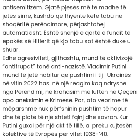
antisemitizëm. Gjatë pjesës më të madhe të
jetës sime, kushdo që thyente këtë tabu në
shoqëritë perëndimore, përjashtohej
automatikisht. Është shenjë e qartë e fundit të
epokës së Hitlerit që kjo tabu sot është duke u
shuar.
Edhe agresiviteti, gjithashtu, mund të aktivizojë
“antitrupat” tanë anti-nazistë. Vladimir Putini
mund të jetë habitur që pushtimi i tij i Ukrainës
në vitin 2022 hasi në një reagim kaq ndryshe
nga Perëndimi, në krahasim me luftën në Çeçeni
apo aneksimin e Krimesë. Por, ato veprime të
mëparshme nuk përfshinin pushtim të hapur
dhe të plotë të një shteti fqinj dhe sovran. Kur
Putini guxoi për një akt të tillë, ai preku kujtesën
kolektive të Evropës për vitet 1938-‘40.