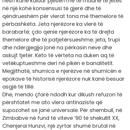
nesh kanë kaluar pjesën më të madhe të jetës
në një kohë konsensusi të gjerë dhe të
qëndrueshëm për vlerat tona më themelore të
përbashkëta. Jeta njerëzore ka vlerë të
barabartë; çdo qenie njerëzore ka të drejta
themelore dhe të patjetërsueshme; jeta, trupi
dhe ndërgjegjja jonë na përkasin neve dhe
askujt tjetër. Këto të vërteta na duken aq të
vetëkuptueshme deri në pikën e banalitetit.
Megjithatë, shumica e njerëzve në shumicën e
epokave të historisë njerëzore nuk kanë besuar
asgjë të tillë.
Dhe, mendo çfarë ndodh kur dikush refuzon të
përshtatet me ato vlera antinaziste që
supozohet se janë universale. Për shembull, në
Zimbabve në fund të viteve ’90 të shekullit XX,
Chenjerai Hunzvi, një zyrtar shumë brutal në