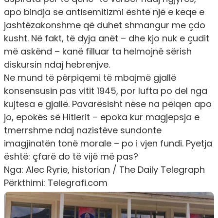
apo bindja se antisemitizmi është një e keqe e
jashtëzakonshme që duhet shmangur me çdo
kusht. Në fakt, të dyja anët – dhe kjo nuk e çudit
më askënd – kanë filluar ta helmojnë sërish
diskursin ndaj hebrenjve.
Ne mund të përpiqemi të mbajmë gjallë
konsensusin pas vitit 1945, por lufta po del nga
kujtesa e gjallë. Pavarësisht nëse na pëlqen apo
jo, epokës së Hitlerit – epoka kur magjepsja e
tmerrshme ndaj nazistëve sundonte
imagjinatën tonë morale – po i vjen fundi. Pyetja
është: çfarë do të vijë më pas?
Nga: Alec Ryrie, historian / The Daily Telegraph
Përkthimi: Telegrafi.com