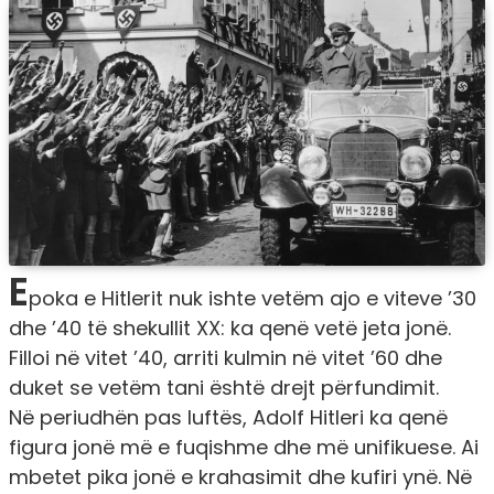
E
poka e Hitlerit nuk ishte vetëm ajo e viteve ’30
dhe ’40 të shekullit XX: ka qenë vetë jeta jonë.
Filloi në vitet ’40, arriti kulmin në vitet ’60 dhe
duket se vetëm tani është drejt përfundimit.
Në periudhën pas luftës, Adolf Hitleri ka qenë
figura jonë më e fuqishme dhe më unifikuese. Ai
mbetet pika jonë e krahasimit dhe kufiri ynë. Në