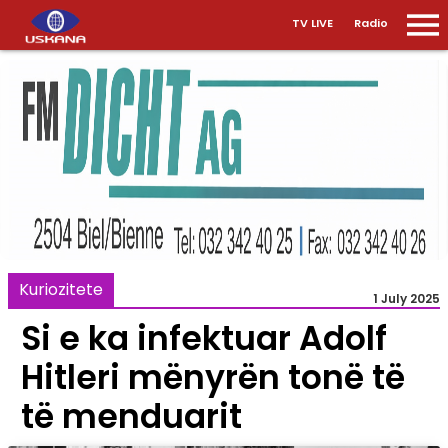
TV LIVE
Radio
Kuriozitete
1 July 2025
Si e ka infektuar Adolf
Hitleri mënyrën tonë të
të menduarit