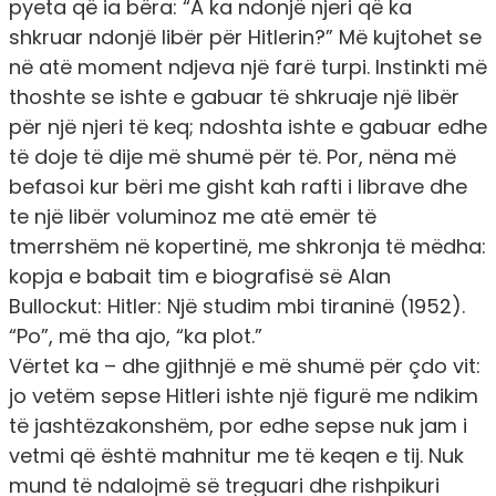
pyeta që ia bëra: “A ka ndonjë njeri që ka
shkruar ndonjë libër për Hitlerin?” Më kujtohet se
në atë moment ndjeva një farë turpi. Instinkti më
thoshte se ishte e gabuar të shkruaje një libër
për një njeri të keq; ndoshta ishte e gabuar edhe
të doje të dije më shumë për të. Por, nëna më
befasoi kur bëri me gisht kah rafti i librave dhe
te një libër voluminoz me atë emër të
tmerrshëm në kopertinë, me shkronja të mëdha:
kopja e babait tim e biografisë së Alan
Bullockut:
Hitler: Një studim mbi tiraninë
(1952).
“Po”, më tha ajo, “ka plot.”
Vërtet ka – dhe gjithnjë e më shumë për çdo vit:
jo vetëm sepse Hitleri ishte një figurë me ndikim
të jashtëzakonshëm, por edhe sepse nuk jam i
vetmi që është mahnitur me të keqen e tij. Nuk
mund të ndalojmë së treguari dhe rishpikuri