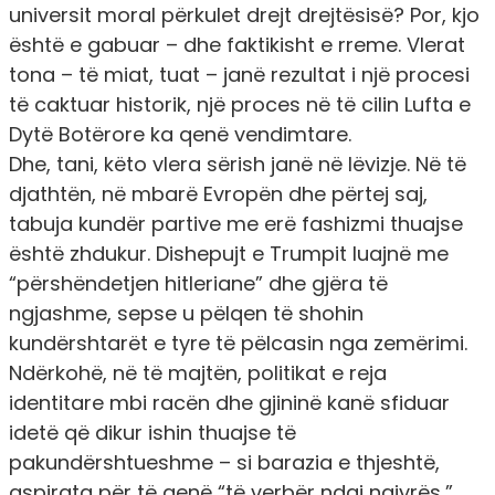
universit moral përkulet drejt drejtësisë? Por, kjo
është e gabuar – dhe faktikisht e rreme. Vlerat
tona – të miat, tuat – janë rezultat i një procesi
të caktuar historik, një proces në të cilin Lufta e
Dytë Botërore ka qenë vendimtare.
Dhe, tani, këto vlera sërish janë në lëvizje. Në të
djathtën, në mbarë Evropën dhe përtej saj,
tabuja kundër partive me erë fashizmi thuajse
është zhdukur. Dishepujt e Trumpit luajnë me
“përshëndetjen hitleriane” dhe gjëra të
ngjashme, sepse u pëlqen të shohin
kundërshtarët e tyre të pëlcasin nga zemërimi.
Ndërkohë, në të majtën, politikat e reja
identitare mbi racën dhe gjininë kanë sfiduar
idetë që dikur ishin thuajse të
pakundërshtueshme – si barazia e thjeshtë,
aspirata për të qenë “të verbër ndaj ngjyrës,”