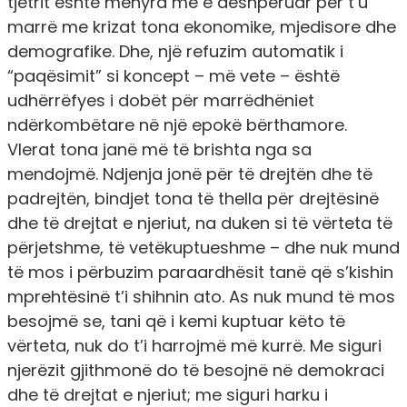
tjetrit është mënyra më e dëshpëruar për t’u
marrë me krizat tona ekonomike, mjedisore dhe
demografike. Dhe, një refuzim automatik i
“paqësimit” si koncept – më vete – është
udhërrëfyes i dobët për marrëdhëniet
ndërkombëtare në një epokë bërthamore.
Vlerat tona janë më të brishta nga sa
mendojmë. Ndjenja jonë për të drejtën dhe të
padrejtën, bindjet tona të thella për drejtësinë
dhe të drejtat e njeriut, na duken si të vërteta të
përjetshme, të vetëkuptueshme – dhe nuk mund
të mos i përbuzim paraardhësit tanë që s’kishin
mprehtësinë t’i shihnin ato. As nuk mund të mos
besojmë se, tani që i kemi kuptuar këto të
vërteta, nuk do t’i harrojmë më kurrë. Me siguri
njerëzit gjithmonë do të besojnë në demokraci
dhe të drejtat e njeriut; me siguri harku i