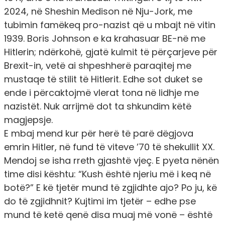
2024, në Sheshin Medison në Nju-Jork, me
tubimin famëkeq pro-nazist që u mbajt në vitin
1939. Boris Johnson e ka krahasuar BE-në me
Hitlerin; ndërkohë, gjatë kulmit të përçarjeve për
Brexit-in, vetë ai shpeshherë paraqitej me
mustaqe të stilit të Hitlerit. Edhe sot duket se
ende i përcaktojmë vlerat tona në lidhje me
nazistët. Nuk arrijmë dot ta shkundim këtë
magjepsje.
E mbaj mend kur për herë të parë dëgjova
emrin Hitler, në fund të viteve ’70 të shekullit XX.
Mendoj se isha rreth gjashtë vjeç. E pyeta nënën
time disi kështu: “Kush është njeriu më i keq në
botë?” E kë tjetër mund të zgjidhte ajo? Po ju, kë
do të zgjidhnit? Kujtimi im tjetër – edhe pse
mund të ketë qenë disa muaj më vonë – është