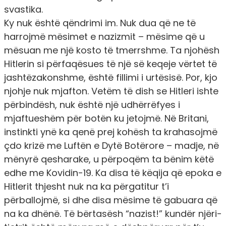
svastika.
Ky nuk është qëndrimi im. Nuk dua që ne të
harrojmë mësimet e nazizmit – mësime që u
mësuan me një kosto të tmerrshme. Ta njohësh
Hitlerin si përfaqësues të një së keqeje vërtet të
jashtëzakonshme, është fillimi i urtësisë. Por, kjo
njohje nuk mjafton. Vetëm të dish se Hitleri ishte
përbindësh, nuk është një udhërrëfyes i
mjaftueshëm për botën ku jetojmë. Në Britani,
instinkti ynë ka qenë prej kohësh ta krahasojmë
çdo krizë me Luftën e Dytë Botërore – madje, në
mënyrë qesharake, u përpoqëm ta bënim këtë
edhe me Kovidin-19. Ka disa të këqija që epoka e
Hitlerit thjesht nuk na ka përgatitur t’i
përballojmë, si dhe disa mësime të gabuara që
na ka dhënë. Të bërtasësh “nazist!” kundër njëri-