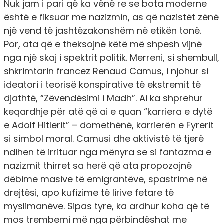
Nuk jam i pari që ka vënë re se bota moderne
është e fiksuar me nazizmin, as që nazistët zënë
një vend të jashtëzakonshëm në etikën tonë.
Por, ata që e theksojnë këtë më shpesh vijnë
nga një skaj i spektrit politik. Merreni, si shembull,
shkrimtarin francez Renaud Camus, i njohur si
ideatori i teorisë konspirative të ekstremit të
djathtë, “Zëvendësimi i Madh”. Ai ka shprehur
keqardhje për atë që ai e quan “karriera e dytë
e Adolf Hitlerit” – domethënë, karrierën e Fyrerit
si simbol moral. Camusi dhe aktivistë të tjerë
ndihen të irrituar nga mënyra se si fantazma e
nazizmit thirret sa herë që ata propozojnë
dëbime masive të emigrantëve, spastrime në
drejtësi, apo kufizime të lirive fetare të
myslimanëve. Sipas tyre, ka ardhur koha që të
mos trembemi më nga përbindëshat me