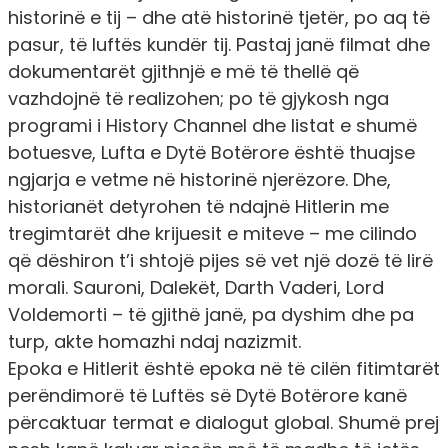
historinë e tij – dhe atë historinë tjetër, po aq të
pasur, të luftës kundër tij. Pastaj janë filmat dhe
dokumentarët gjithnjë e më të thellë që
vazhdojnë të realizohen; po të gjykosh nga
programi i
History Channel
dhe listat e shumë
botuesve, Lufta e Dytë Botërore është thuajse
ngjarja e vetme në historinë njerëzore. Dhe,
historianët detyrohen të ndajnë Hitlerin me
tregimtarët dhe krijuesit e miteve – me cilindo
që dëshiron t’i shtojë pijes së vet një dozë të lirë
morali. Sauroni, Dalekët, Darth Vaderi, Lord
Voldemorti – të gjithë janë, pa dyshim dhe pa
turp, akte homazhi ndaj nazizmit.
Epoka e Hitlerit është epoka në të cilën fitimtarët
perëndimorë të Luftës së Dytë Botërore kanë
përcaktuar termat e dialogut global. Shumë prej