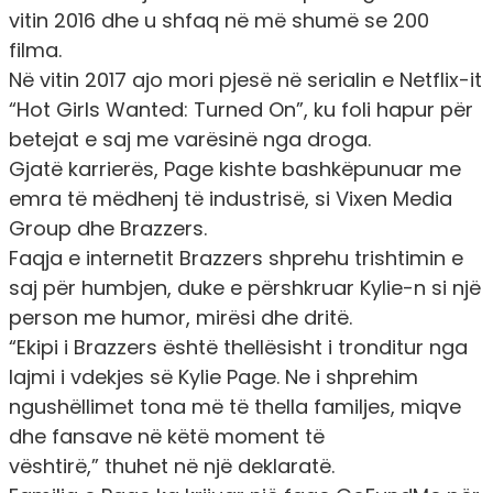
vitin 2016 dhe u shfaq në më shumë se 200
filma.
Në vitin 2017 ajo mori pjesë në serialin e Netflix-it
“Hot Girls Wanted: Turned On”, ku foli hapur për
betejat e saj me varësinë nga droga.
Gjatë karrierës, Page kishte bashkëpunuar me
emra të mëdhenj të industrisë, si Vixen Media
Group dhe Brazzers.
Faqja e internetit Brazzers shprehu trishtimin e
saj për humbjen, duke e përshkruar Kylie-n si një
person me humor, mirësi dhe dritë.
“Ekipi i Brazzers është thellësisht i tronditur nga
lajmi i vdekjes së Kylie Page. Ne i shprehim
ngushëllimet tona më të thella familjes, miqve
dhe fansave në këtë moment të
vështirë,”
thuhet në një deklaratë.