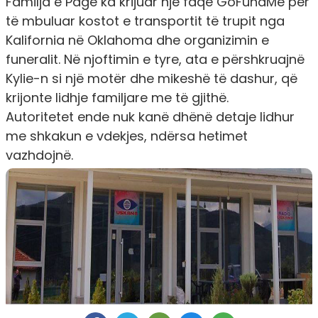
Familja e Page ka krijuar një faqe GoFundMe për
të mbuluar kostot e transportit të trupit nga
Kalifornia në Oklahoma dhe organizimin e
funeralit. Në njoftimin e tyre, ata e përshkruajnë
Kylie-n si një motër dhe mikeshë të dashur, që
krijonte lidhje familjare me të gjithë.
Autoritetet ende nuk kanë dhënë detaje lidhur
me shkakun e vdekjes, ndërsa hetimet
vazhdojnë.