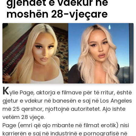
gjendet e vdekur në
moshën 28-vjeçare
K
ylie Page, aktorja e filmave për të rritur, është
gjetur e vdekur në banesën e saj në Los Angeles
më 25 qershor, njoftojnë autoritetet. Ajo ishte
vetëm 28 vjeçe.
Page (emri që ajo mbante në filmat erotik) nisi
karrierën e saj në industrinë e pornografisë në