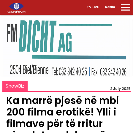
TV LIVE
Radio
ShowBiz
2 July 2025
Ka marrë pjesë në mbi
200 filma erotikë! Ylli i
filmave për të rritur