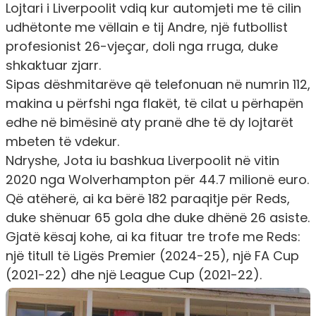
Lojtari i Liverpoolit vdiq kur automjeti me të cilin
udhëtonte me vëllain e tij Andre, një futbollist
profesionist 26-vjeçar, doli nga rruga, duke
shkaktuar zjarr.
Sipas dëshmitarëve që telefonuan në numrin 112,
makina u përfshi nga flakët, të cilat u përhapën
edhe në bimësinë aty pranë dhe të dy lojtarët
mbeten të vdekur.
Ndryshe, Jota iu bashkua Liverpoolit në vitin
2020 nga Wolverhampton për 44.7 milionë euro.
Që atëherë, ai ka bërë 182 paraqitje për Reds,
duke shënuar 65 gola dhe duke dhënë 26 asiste.
Gjatë kësaj kohe, ai ka fituar tre trofe me Reds:
një titull të Ligës Premier (2024-25), një FA Cup
(2021-22) dhe një League Cup (2021-22).