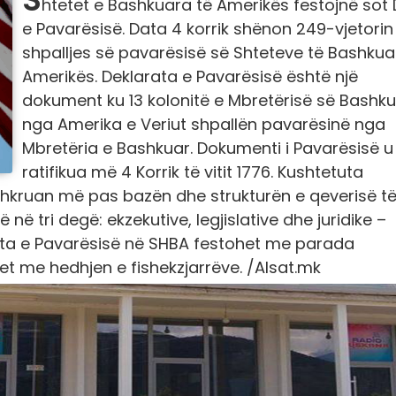
htetet e Bashkuara të Amerikës festojnë sot 
e Pavarësisë. Data 4 korrik shënon 249-vjetorin
shpalljes së pavarësisë së Shteteve të Bashkua
Amerikës. Deklarata e Pavarësisë është një
dokument ku 13 kolonitë e Mbretërisë së Bashk
nga Amerika e Veriut shpallën pavarësinë nga
Mbretëria e Bashkuar. Dokumenti i Pavarësisë u
ratifikua më 4 Korrik të vitit 1776. Kushtetuta
shkruan më pas bazën dhe strukturën e qeverisë t
në tri degë: ekzekutive, legjislative dhe juridike –
 Dita e Pavarësisë në SHBA festohet me parada
t me hedhjen e fishekzjarrëve. /
Alsat.mk