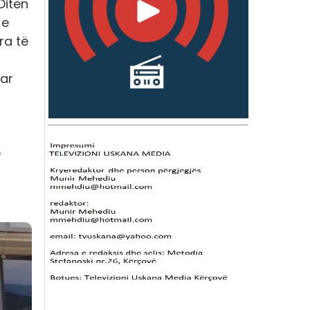
Ditën
 e
ra të
uar
ë