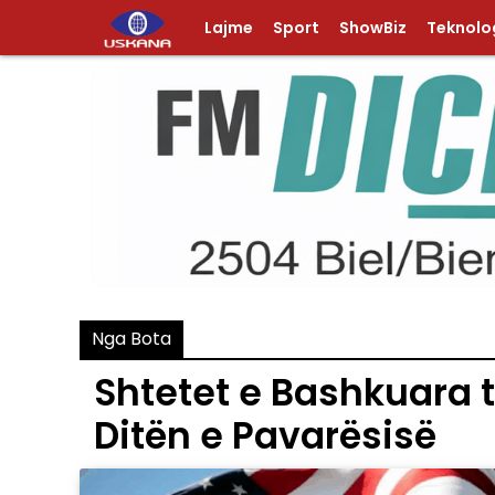
Lajme
Sport
ShowBiz
Teknolog
Nga Bota
​Shtetet e Bashkuara 
Ditën e Pavarësisë