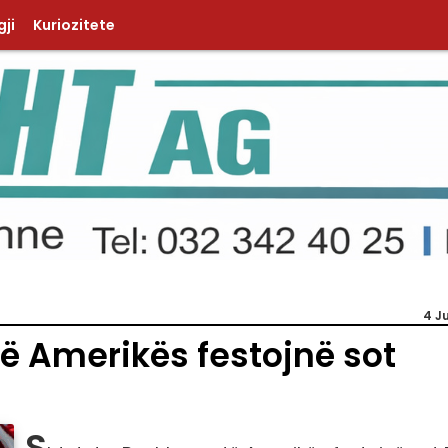
ji
Kuriozitete
4 J
të Amerikës festojnë sot
S