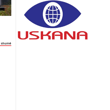
 shumë