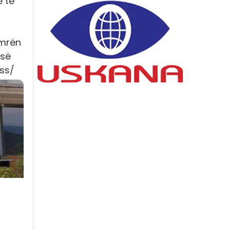
e të
emrën
 së
ess/