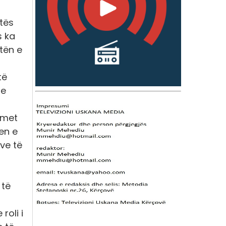
tës
s ka
tën e
të
 e
imet
en e
ve të
 të
roli i