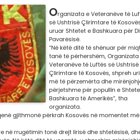
O
rganizata e Veteranëve të Luf
së Ushtrisë Çlirimtare të Kosovë
uruar Shtetet e Bashkuara për Di
Pavarësisë.
“Në këtë ditë të shënuar për miq
tanë të përhershëm, Organizata
Veteranëve të Luftës së Ushtrisë
Çlirimtare të Kosovës, shpreh ur
më të përzemërta dhe mirënjohj
përjetshme për popullin e Shtete
Bashkuara të Amerikës”, tha
organizata.
 qenë gjithmonë përkrah Kosovës në momentet më
ë rrugëtimin tonë drejt lirisë dhe shtetësisë, dhe 