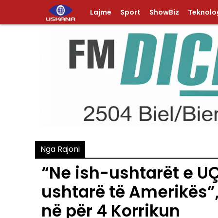
Lajme
Sport
ShowBiz
Teknolog
Nga Rajoni
“Ne ish-ushtarët e U
ushtarë të Amerikës”
në për 4 Korrikun