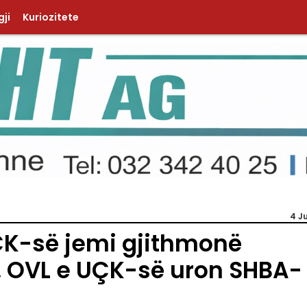
ji
Kuriozitete
4 J
ÇK-së jemi gjithmonë
, OVL e UÇK-së uron SHBA-