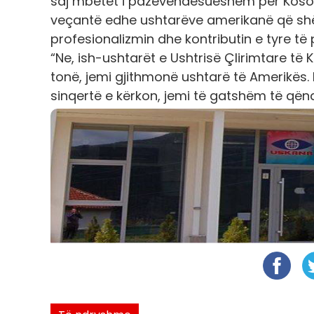
saj mbetet i pazëvendësueshëm për Kosovë
veçantë edhe ushtarëve amerikanë që shër
profesionalizmin dhe kontributin e tyre të
“Ne, ish-ushtarët e Ushtrisë Çlirimtare të 
tonë, jemi gjithmonë ushtarë të Amerikës.
sinqertë e kërkon, jemi të gatshëm të që