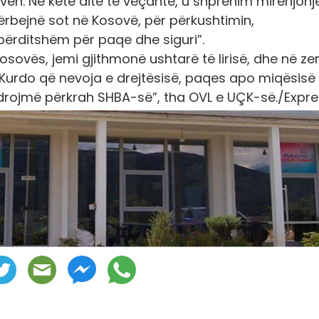
n. Në këtë ditë të veçantë, u shprehim mirënjohj
bejnë sot në Kosovë, për përkushtimin,
 përditshëm për paqe dhe siguri”.
Kosovës, jemi gjithmonë ushtarë të lirisë, dhe në z
 Kurdo që nevoja e drejtësisë, paqes apo miqësisë
ndrojmë përkrah SHBA-së”, tha OVL e UÇK-së./Expr