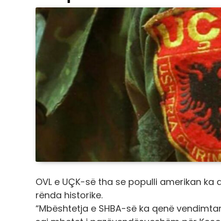
OVL e UÇK-së tha se populli amerikan ka
rënda historike.
“Mbështetja e SHBA-së ka qenë vendimtare n