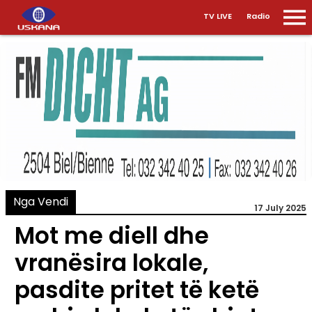
TV LIVE
Radio
Nga Vendi
17 July 2025
Mot me diell dhe
vranësira lokale,
pasdite pritet të ketë