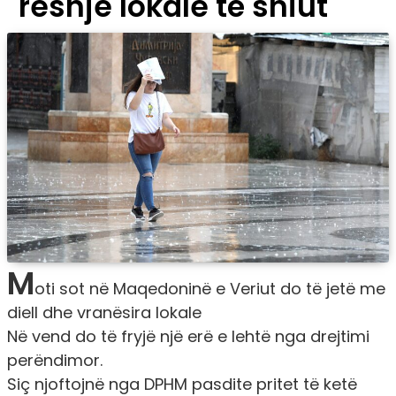
reshje lokale të shiut
M
oti sot në Maqedoninë e Veriut do të jetë me
diell dhe vranësira lokale
Në vend do të fryjë një erë e lehtë nga drejtimi
perëndimor.
Siç njoftojnë nga DPHM pasdite pritet të ketë