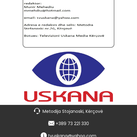
Metodija Stojanoski, Kërçovë
+389 73 221 330
tvuskana@yahoo.com