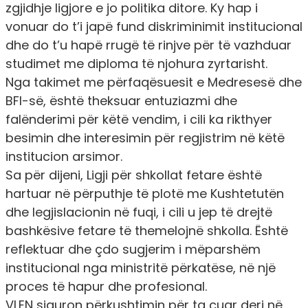
zgjidhje ligjore e jo politika ditore. Ky hap i
vonuar do t’i japë fund diskriminimit institucional
dhe do t’u hapë rrugë të rinjve për të vazhduar
studimet me diploma të njohura zyrtarisht.
Nga takimet me përfaqësuesit e Medresesë dhe
BFI-së, është theksuar entuziazmi dhe
falënderimi për këtë vendim, i cili ka rikthyer
besimin dhe interesimin për regjistrim në këtë
institucion arsimor.
Sa për dijeni, Ligji për shkollat fetare është
hartuar në përputhje të plotë me Kushtetutën
dhe legjislacionin në fuqi, i cili u jep të drejtë
bashkësive fetare të themelojnë shkolla. Është
reflektuar dhe çdo sugjerim i mëparshëm
institucional nga ministritë përkatëse, në një
proces të hapur dhe profesional.
VLEN siguron përkushtimin për ta çuar deri në