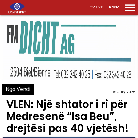
TV LIVE
Radio
Nga Vendi
19 July 2025
VLEN: Një shtator i ri për
Medresenë “Isa Beu”,
drejtësi pas 40 vjetësh!