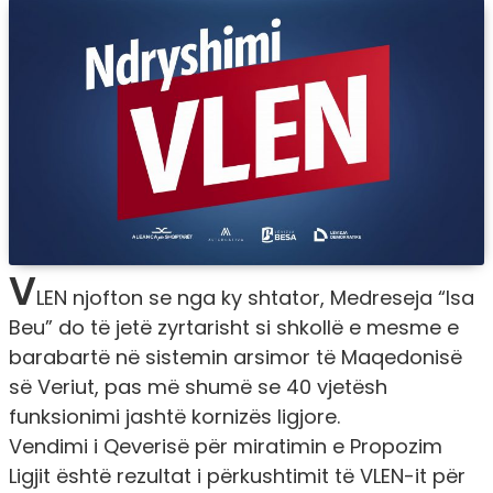
V
LEN njofton se nga ky shtator, Medreseja “Isa
Beu” do të jetë zyrtarisht si shkollë e mesme e
barabartë në sistemin arsimor të Maqedonisë
së Veriut, pas më shumë se 40 vjetësh
funksionimi jashtë kornizës ligjore.
Vendimi i Qeverisë për miratimin e Propozim
Ligjit është rezultat i përkushtimit të VLEN-it për