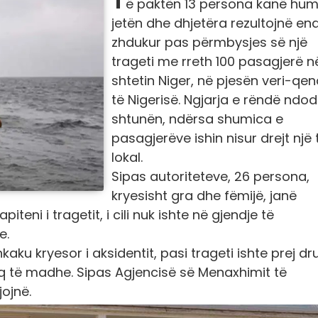
ë paktën 13 persona kanë hu
jetën dhe dhjetëra rezultojnë en
zhdukur pas përmbysjes së një
trageti me rreth 100 pasagjerë n
shtetin Niger, në pjesën veri-qe
të Nigerisë. Ngjarja e rëndë ndod
shtunën, ndërsa shumica e
pasagjerëve ishin nisur drejt një
lokal.
Sipas autoriteteve, 26 persona,
kryesisht gra dhe fëmijë, janë
teni i tragetit, i cili nuk ishte në gjendje të
e.
ku kryesor i aksidentit, pasi trageti ishte prej dru
kaq të madhe. Sipas Agjencisë së Menaxhimit të
jojnë.