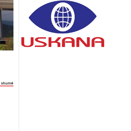
 shumë