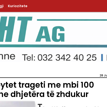
ji
Kuriozitete
28 J
bytet trageti me mbi 100
he dhjetëra të zhdukur
T