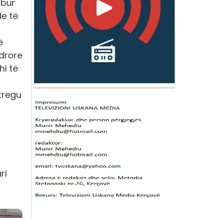
mbur
de të
ë
ndrore
hi të
 tregu
ri