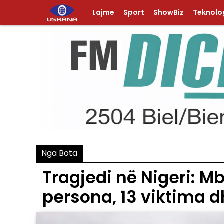
Lajme
Sport
ShowBiz
Teknolog
Nga Bota
Tragjedi në Nigeri: M
persona, 13 viktima d