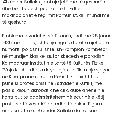
S
kënder Sallaku jetoi një jetë me të qeshurën
dhe bëri të qesh publikun e tij. Edhe
makinacionet e regjimit komunist, ai i mundi me
të qeshura.
Emblema e varietes së Tiranës, lindi më 25 janar
1935, në Tiranë, ishte një nga aktorët e njohur të
humorit, po ashtu ishte ish-kampion kombëtar
në mundjen klasike, autor skeçesh e parodish.
Ka mbaruar Institutin e Lartë të Kulturës Fizike
“Vojo Kushi” dhe ka kryer një kualifikim një vjeçar
në Kinë, pranë cirkut të Pekinit. Fillimisht filloi
punë si profesionist në Estradën e Kufirit, më
pas si klloun akrobatik në cirk, duke dhënë një
kontribut të papërsëritshëm në ecurinë e këtij
profili sa të vështirë aq edhe të bukur. Figura
emblematike si Skënder Sallaku do të jenë