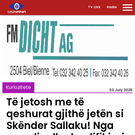
TV LIVE
Radio
Kuriozitete
30 July 2025
Të jetosh me të
qeshurat gjithë jetën si
Skënder Sallaku! Nga