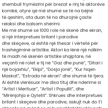
shembull frymëzimi për brezat e rinj të aktorëve
komikë, atyre që më shumë se të na bëjnë
të qeshim, ata duan të na dhurojnë çaste
relaksi dhe balsam shërimi.
Me më shumë se 1000 role në skenë dhe ekran,
si një interpretues brilant i parodive
dhe skeçeve, ai është një thesar i vërtetë për
trashëgiminë artistike. Aktori ka lënë një ndikim
të madh në skenën artistike shqiptare, në
veçanti në rolet e tij në “Gaz dhe punë”, “Ditari i
një bojaxhiu”, “Ekipi”, “Dosja jonë”, “Kur hiqen
Maskat”, “Estrada në ekran” dhe shumë të tjera.
Ai është vlerësuar me disa tituj dhe nderime si
“Artist i Merituar”, “Artist i Popullit”, dhe
“Mirënjohja e Qytetit”. Shkrues dhe interpretues
brilant i skeçeve dhe parodive, askujt nuk do t’i