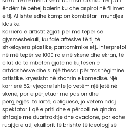
shkonte në mënd se ai burri shtatshkurtër pati
ëndërr të bëhej balerin ku dhe aspiroi në fillimet
e tij. Ai ishte edhe kampion kombëtar i mundjes
klasike.
Karriera e artistit zgjati për më tepër se
gjysmëshekulli, ku falë aftësive të tij të
shkëlqyera plastike, pantomimike etj., interpretoi
në më tepër se 1000 role në skenë dhe ekran, të
cilat do të mbeten gjatë në kujtesën e
artdashësve dhe si një thesar për trashëgiminë
artistike, kryesisht në zhanrin e komedisë. Një
karrierë 52-vjeçare ishte jo vetëm një jetë në
skenë, por e përjetuar me pasion dhe
përgjegjësi të lartë, obliguese, jo vetëm ndaj
spektatorit që e priti dhe e përcolli në qindra
shfaqje me duartrokitje dhe ovacione, por edhe
ruajtja e atij ekuilibrit të brishtë të ideologjisë