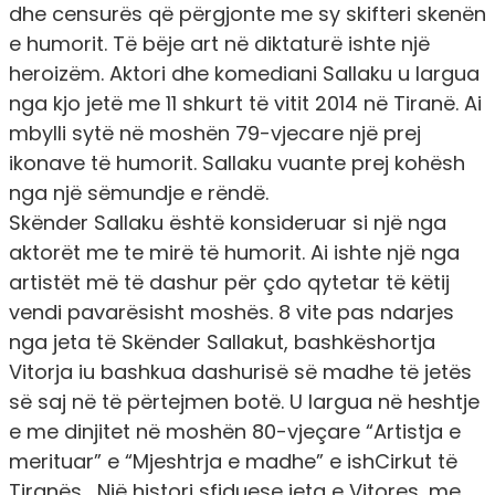
dhe censurës që përgjonte me sy skifteri skenën
e humorit. Të bëje art në diktaturë ishte një
heroizëm. Aktori dhe komediani Sallaku u largua
nga kjo jetë me 11 shkurt të vitit 2014 në Tiranë. Ai
mbylli sytë në moshën 79-vjecare një prej
ikonave të humorit. Sallaku vuante prej kohësh
nga një sëmundje e rëndë.
Skënder Sallaku është konsideruar si një nga
aktorët me te mirë të humorit. Ai ishte një nga
artistët më të dashur për çdo qytetar të këtij
vendi pavarësisht moshës. 8 vite pas ndarjes
nga jeta të Skënder Sallakut, bashkëshortja
Vitorja iu bashkua dashurisë së madhe të jetës
së saj në të përtejmen botë. U largua në heshtje
e me dinjitet në moshën 80-vjeçare “Artistja e
merituar” e “Mjeshtrja e madhe” e ishCirkut të
Tiranës… Një histori sfiduese jeta e Vitores, me