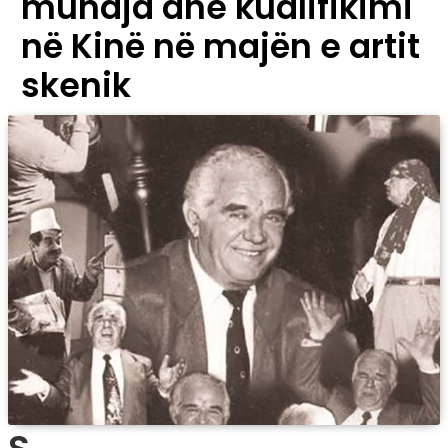
mundja dhe kualifikimi
në Kinë në majën e artit
skenik