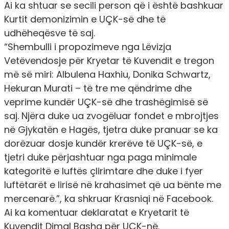
Ai ka shtuar se secili person që i është bashkuar
Kurtit demonizimin e UÇK-së dhe të
udhëheqësve të saj.
“Shembulli i propozimeve nga Lëvizja
Vetëvendosje për Kryetar të Kuvendit e tregon
më së miri: Albulena Haxhiu, Donika Schwartz,
Hekuran Murati – të tre me qëndrime dhe
veprime kundër UÇK-së dhe trashëgimisë së
saj. Njëra duke ua zvogëluar fondet e mbrojtjes
në Gjykatën e Hagës, tjetra duke pranuar se ka
dorëzuar dosje kundër krerëve të UÇK-së, e
tjetri duke përjashtuar nga paga minimale
kategoritë e luftës çlirimtare dhe duke i fyer
luftëtarët e lirisë në krahasimet që ua bënte me
mercenarë.”, ka shkruar Krasniqi në Facebook.
Ai ka komentuar deklaratat e Kryetarit të
Kuvendit Dimal Basha për UÇK-në.