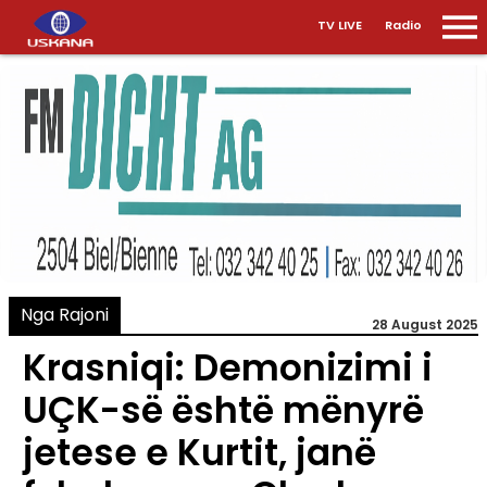
TV LIVE
Radio
Nga Rajoni
28 August 2025
Krasniqi: Demonizimi i
UÇK-së është mënyrë
jetese e Kurtit, janë