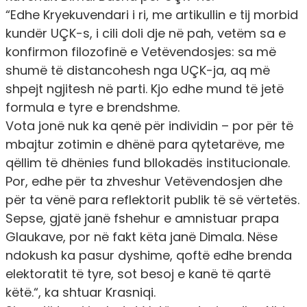
“Edhe Kryekuvendari i ri, me artikullin e tij morbid
kundër UÇK-s, i cili doli dje në pah, vetëm sa e
konfirmon filozofinë e Vetëvendosjes: sa më
shumë të distancohesh nga UÇK-ja, aq më
shpejt ngjitesh në parti. Kjo edhe mund të jetë
formula e tyre e brendshme.
Vota jonë nuk ka qenë për individin – por për të
mbajtur zotimin e dhënë para qytetarëve, me
qëllim të dhënies fund bllokadës institucionale.
Por, edhe për ta zhveshur Vetëvendosjen dhe
për ta vënë para reflektorit publik të së vërtetës.
Sepse, gjatë janë fshehur e amnistuar prapa
Glaukave, por në fakt këta janë Dimala. Nëse
ndokush ka pasur dyshime, qoftë edhe brenda
elektoratit të tyre, sot besoj e kanë të qartë
këtë.“, ka shtuar Krasniqi.