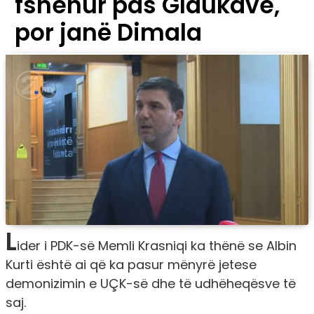
fshehur pas Glaukave,
por janë Dimala
L
ider i PDK-së Memli Krasniqi ka thënë se Albin
Kurti është ai që ka pasur mënyrë jetese
demonizimin e UÇK-së dhe të udhëheqësve të
saj.