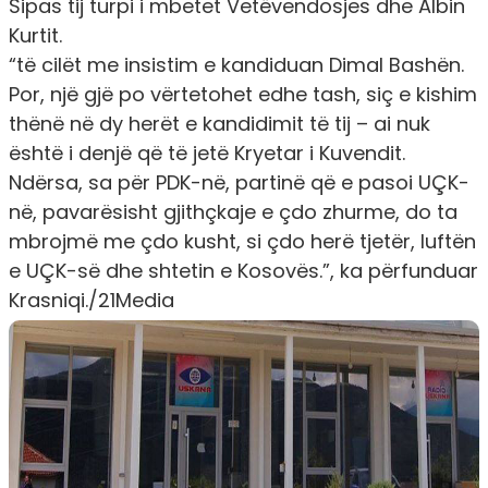
Sipas tij turpi i mbetet Vetëvendosjes dhe Albin
Kurtit.
“të cilët me insistim e kandiduan Dimal Bashën.
Por, një gjë po vërtetohet edhe tash, siç e kishim
thënë në dy herët e kandidimit të tij – ai nuk
është i denjë që të jetë Kryetar i Kuvendit.
Ndërsa, sa për PDK-në, partinë që e pasoi UÇK-
në, pavarësisht gjithçkaje e çdo zhurme, do ta
mbrojmë me çdo kusht, si çdo herë tjetër, luftën
e UÇK-së dhe shtetin e Kosovës.”, ka përfunduar
Krasniqi./
21Media