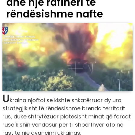
dhe një rafineri të
rëndësishme nafte
U
kraina njoftoi se kishte shkatërruar dy ura
strategjikisht të rëndësishme brenda territorit
rus, duke shfrytëzuar plotësisht minat që forcat
ruse kishin vendosur për t'i shpërthyer ato në
rast të një avancimi ukrainas.