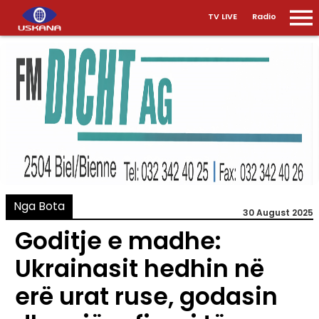
TV LIVE
Radio
Nga Bota
30 August 2025
Goditje e madhe:
Ukrainasit hedhin në
erë urat ruse, godasin