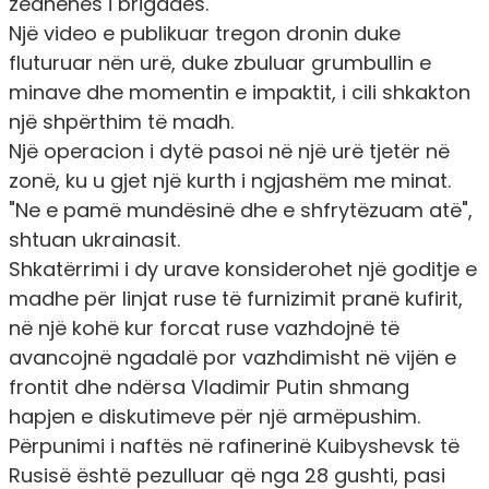
zëdhënës i brigadës.
Një video e publikuar tregon dronin duke
fluturuar nën urë, duke zbuluar grumbullin e
minave dhe momentin e impaktit, i cili shkakton
një shpërthim të madh.
Një operacion i dytë pasoi në një urë tjetër në
zonë, ku u gjet një kurth i ngjashëm me minat.
"Ne e pamë mundësinë dhe e shfrytëzuam atë",
shtuan ukrainasit.
Shkatërrimi i dy urave konsiderohet një goditje e
madhe për linjat ruse të furnizimit pranë kufirit,
në një kohë kur forcat ruse vazhdojnë të
avancojnë ngadalë por vazhdimisht në vijën e
frontit dhe ndërsa Vladimir Putin shmang
hapjen e diskutimeve për një armëpushim.
Përpunimi i naftës në rafinerinë Kuibyshevsk të
Rusisë është pezulluar që nga 28 gushti, pasi