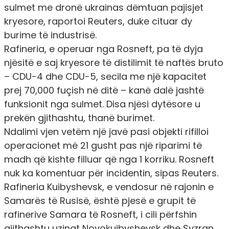
sulmet me dronë ukrainas dëmtuan pajisjet
kryesore, raportoi Reuters, duke cituar dy
burime të industrisë.
Rafineria, e operuar nga Rosneft, pa të dyja
njësitë e saj kryesore të distilimit të naftës bruto
– CDU-4 dhe CDU-5, secila me një kapacitet
prej 70,000 fuçish në ditë – kanë dalë jashtë
funksionit nga sulmet. Disa njësi dytësore u
prekën gjithashtu, thanë burimet.
Ndalimi vjen vetëm një javë pasi objekti rifilloi
operacionet më 21 gusht pas një riparimi të
madh që kishte filluar që nga 1 korriku. Rosneft
nuk ka komentuar për incidentin, sipas Reuters.
Rafineria Kuibyshevsk, e vendosur në rajonin e
Samarës të Rusisë, është pjesë e grupit të
rafinerive Samara të Rosneft, i cili përfshin
gjithashtu uzinat Novokuibyshevsk dhe Syzran.