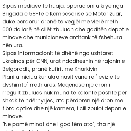
Sipas mediave të huaja, operacioni u krye nga
Brigada e 58-të e Këmbësorisë së Motorizuar,
duke përdorur dronë të vegjël me vlerë rreth
600 dollarë, të cilët zbuluan dhe goditën depot e
minave dhe municioneve antitank të fshehura
nën ura.
Sipas informacionit të dhënë nga ushtarët
ukrainas për CNN, urat ndodheshin në rajonin e
Belgorodit, pranë kufirit me Kharkivin.
Plani u iniciua kur ukrainasit vunë re "lëvizje të
dyshimtë" rreth urës. Meqenëse një dron i
rregullt zbulues nuk mund të kalonte poshtë për
shkak të ndërhyrjes, ata përdorën një dron me
fibra optike dhe një kamera, i cili zbuloi depon e
minave.
"Ne pamë minat dhe i goditëm ato", tha një