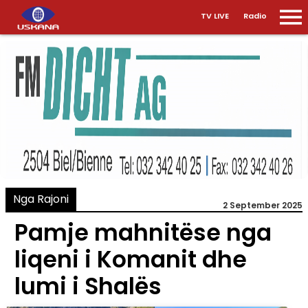
TV LIVE
Radio
Nga Rajoni
2 September 2025
Pamje mahnitëse nga
liqeni i Komanit dhe
lumi i Shalës