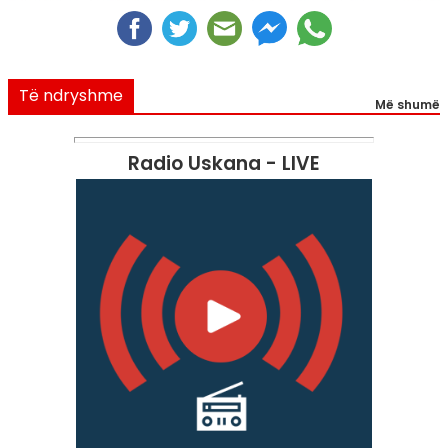
Të ndryshme
Më shumë
Radio Uskana - LIVE