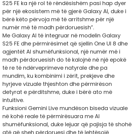
S25 FE ka një rol të rëndësishëm pasi hap dyer
për një ekosistem më të gjerë Galaxy AI, duke i
bërë këto përvoja më të arritshme për një
numër më të madh përdoruesish”.
Me Galaxy AI të integruar në modelin Galaxy
S25 FE dhe përmirësimet që sjellin One UI 8 dhe
agjentët AI shumëfunksional, një numër më i
madh përdoruesish do të kalojnë në një epokë
të re të ndërveprimeve natyrale dhe pa
mundim, ku kombinimi i zërit, prekjeve dhe
hyrjeve vizuale thjeshton dhe përmirëson
detyrat e përditshme, duke i bërë ato më
intuitive.
Funksioni Gemini Live mundëson biseda vizuale
në kohë reale të përmirësuara me AI
shumëfunksional, duke lejuar që pajisja të shohë
atë që sheh përdoruesi dhe të lehtësojë