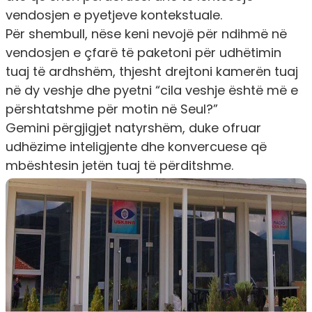
vendosjen e pyetjeve kontekstuale.
Për shembull, nëse keni nevojë për ndihmë në
vendosjen e çfarë të paketoni për udhëtimin
tuaj të ardhshëm, thjesht drejtoni kamerën tuaj
në dy veshje dhe pyetni “cila veshje është më e
përshtatshme për motin në Seul?”
Gemini përgjigjet natyrshëm, duke ofruar
udhëzime inteligjente dhe konvercuese që
mbështesin jetën tuaj të përditshme.