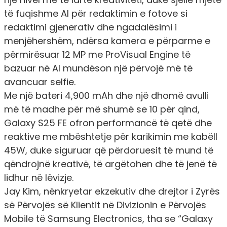
të fuqishme AI për redaktimin e fotove si
redaktimi gjenerativ dhe ngadalësimi i
menjëhershëm, ndërsa kamera e përparme e
përmirësuar 12 MP me ProVisual Engine të
bazuar në AI mundëson një përvojë më të
avancuar selfie.
Me një bateri 4,900 mAh dhe një dhomë avulli
më të madhe për më shumë se 10 për qind,
Galaxy S25 FE ofron performancë të qetë dhe
reaktive me mbështetje për karikimin me kabëll
45W, duke siguruar që përdoruesit të mund të
qëndrojnë kreativë, të argëtohen dhe të jenë të
lidhur në lëvizje.
Jay Kim, nënkryetar ekzekutiv dhe drejtor i Zyrës
së Përvojës së Klientit në Divizionin e Përvojës
Mobile të Samsung Electronics, tha se “Galaxy