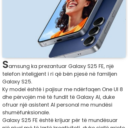
S
amsung ka prezantuar Galaxy S25 FE, një
telefon inteligjent i ri që bën pjesë në familjen
Galaxy S25.
Ky model është i pajisur me ndërfaqen One UI 8
dhe përvojën më të fundit të Galaxy AI, duke
ofruar një asistent AI personal me mundësi
shumëfunksionale.
Galaxy S25 FE është krijuar për të mundësuar
një nivel më të lartë kreativiteti, duke sjellë mjete