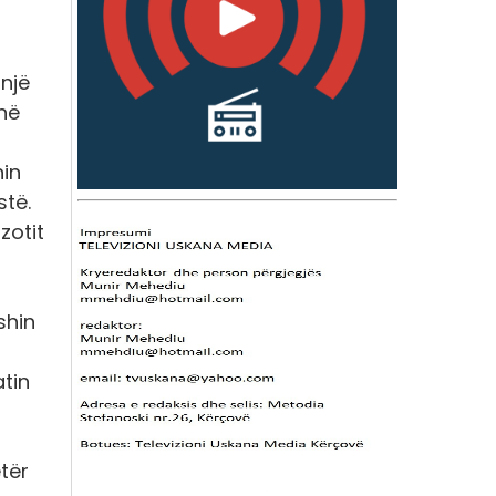
 një
në
in
të.
zotit
shin
atin
etër