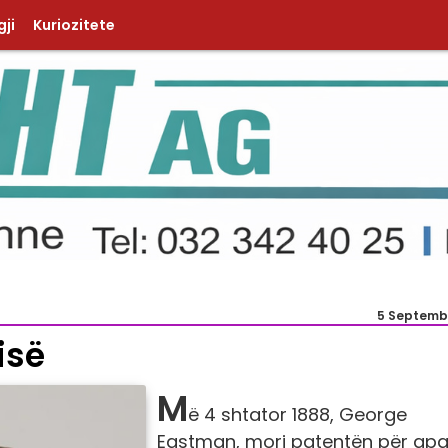
ji
Kuriozitete
5 Septemb
isë
M
ë 4 shtator 1888, George
Eastman, mori patentën për apa