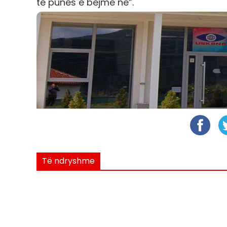
të punës e bëjmë ne”.
Të ndryshme