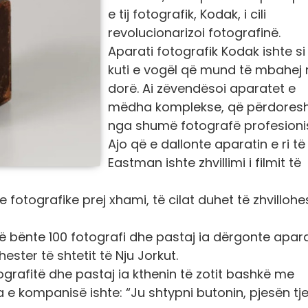
e tij fotografik, Kodak, i cili
revolucionarizoi fotografinë.
Aparati fotografik Kodak ishte si
kuti e vogël që mund të mbahej 
dorë. Ai zëvendësoi aparatet e
mëdha komplekse, që përdoresh
nga shumë fotografë profesionis
Ajo që e dallonte aparatin e ri të 
Eastman ishte zhvillimi i filmit të
fotografike prej xhami, të cilat duhet të zhvillohe
të bënte 100 fotografi dhe pastaj ia dërgonte apar
ester të shtetit të Nju Jorkut.
grafitë dhe pastaj ia kthenin të zotit bashkë me
toja e kompanisë ishte: “Ju shtypni butonin, pjesën tj