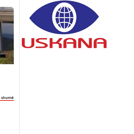
 shumë