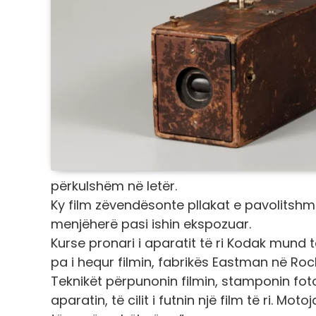
përkulshëm në letër.
Ky film zëvendësonte pllakat e pavolitshme 
menjëherë pasi ishin ekspozuar.
Kurse pronari i aparatit të ri Kodak mund 
pa i hequr filmin, fabrikës Eastman në Roch
Teknikët përpunonin filmin, stamponin foto
aparatin, të cilit i futnin një film të ri. Mo