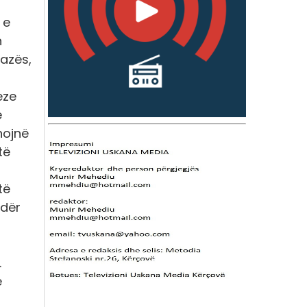
 e
n
Gazës,
eze
e
hojnë
të
të
ndër
.
ë