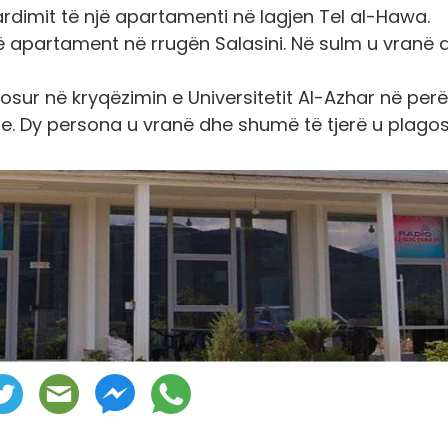
rdimit të një apartamenti në lagjen Tel al-Hawa.
ë apartament në rrugën Salasini. Në sulm u vranë 
sur në kryqëzimin e Universitetit Al-Azhar në per
lite. Dy persona u vranë dhe shumë të tjerë u plago