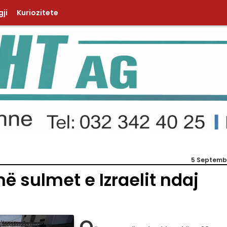
ji
Kuriozitete
5 Septemb
në sulmet e Izraelit ndaj
Q