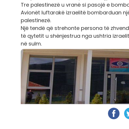
Tre palestinezë u vranë si pasojë e bomba
Avionët luftarakë izraelitë bombarduan nj
palestinezë.
Një tendë që strehonte persona të zhvendo
të qytetit u shënjestrua nga ushtria izrae
në sulm.