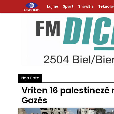
Lajme
Sport
ShowBiz
Teknolog
Nga Bota
Vriten 16 palestinezë 
Gazës