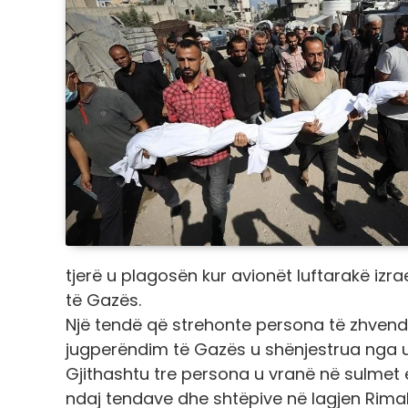
tjerë u plagosën kur avionët luftarakë izra
të Gazës.
Një tendë që strehonte persona të zhvendo
jugperëndim të Gazës u shënjestrua nga us
Gjithashtu tre persona u vranë në sulmet e
ndaj tendave dhe shtëpive në lagjen Rimal