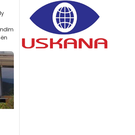
dy
ëndim
sën