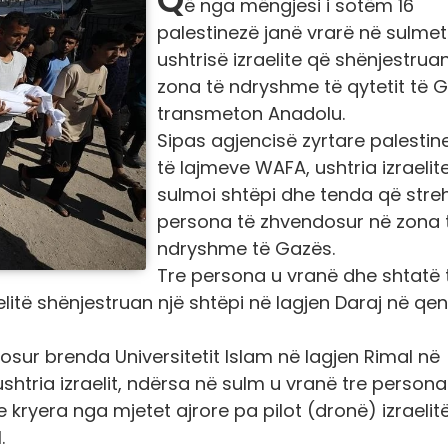
ë nga mëngjesi i sotëm 16
palestinezë janë vrarë në sulmet
ushtrisë izraelite që shënjestrua
zona të ndryshme të qytetit të 
transmeton Anadolu.
Sipas agjencisë zyrtare palestin
të lajmeve WAFA, ushtria izraelit
sulmoi shtëpi dhe tenda që stre
persona të zhvendosur në zona 
ndryshme të Gazës.
Tre persona u vranë dhe shtatë 
elitë shënjestruan një shtëpi në lagjen Daraj në qe
sur brenda Universitetit Islam në lagjen Rimal në
htria izraelit, ndërsa në sulm u vranë tre persona
 kryera nga mjetet ajrore pa pilot (dronë) izraelit
.