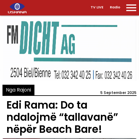
TV LIVE
Radio
Nga Rajoni
5 September 2025
Edi Rama: Do ta
ndalojmë “tallavanë”
nëpër Beach Bare!