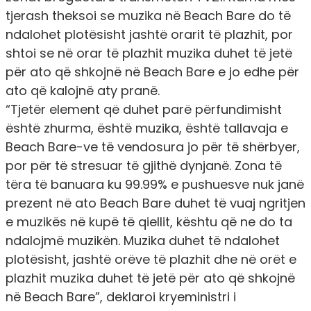
tjerash theksoi se muzika në Beach Bare do të
ndalohet plotësisht jashtë orarit të plazhit, por
shtoi se në orar të plazhit muzika duhet të jetë
për ato që shkojnë në Beach Bare e jo edhe për
ato që kalojnë aty pranë.
“Tjetër element që duhet parë përfundimisht
është zhurma, është muzika, është tallavaja e
Beach Bare-ve të vendosura jo për të shërbyer,
por për të stresuar të gjithë dynjanë. Zona të
tëra të banuara ku 99.99% e pushuesve nuk janë
prezent në ato Beach Bare duhet të vuaj ngritjen
e muzikës në kupë të qiellit, kështu që ne do ta
ndalojmë muzikën. Muzika duhet të ndalohet
plotësisht, jashtë orëve të plazhit dhe në orët e
plazhit muzika duhet të jetë për ato që shkojnë
në Beach Bare”, deklaroi kryeministri i