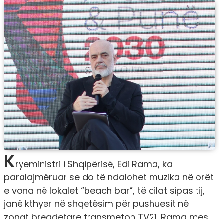
K
ryeministri i Shqipërisë, Edi Rama, ka
paralajmëruar se do të ndalohet muzika në orët
e vona në lokalet “beach bar”, të cilat sipas tij,
janë kthyer në shqetësim për pushuesit në
zonat bregdetare transmeton TV21. Rama mes