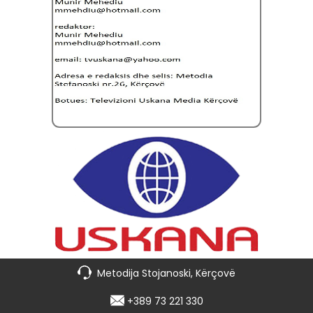
Metodija Stojanoski, Kërçovë
+389 73 221 330