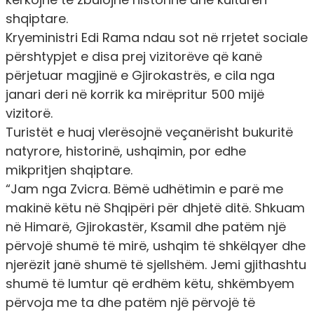
shqiptare.
Kryeministri Edi Rama ndau sot në rrjetet sociale
përshtypjet e disa prej vizitorëve që kanë
përjetuar magjinë e Gjirokastrës, e cila nga
janari deri në korrik ka mirëpritur 500 mijë
vizitorë.
Turistët e huaj vlerësojnë veçanërisht bukuritë
natyrore, historinë, ushqimin, por edhe
mikpritjen shqiptare.
“Jam nga Zvicra. Bëmë udhëtimin e parë me
makinë këtu në Shqipëri për dhjetë ditë. Shkuam
në Himarë, Gjirokastër, Ksamil dhe patëm një
përvojë shumë të mirë, ushqim të shkëlqyer dhe
njerëzit janë shumë të sjellshëm. Jemi gjithashtu
shumë të lumtur që erdhëm këtu, shkëmbyem
përvoja me ta dhe patëm një përvojë të