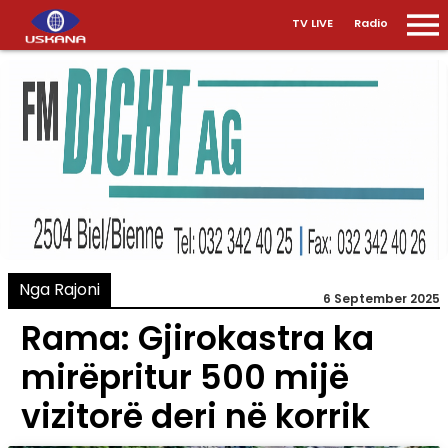
TV LIVE
Radio
Nga Rajoni
6 September 2025
Rama: Gjirokastra ka
mirëpritur 500 mijë
vizitorë deri në korrik