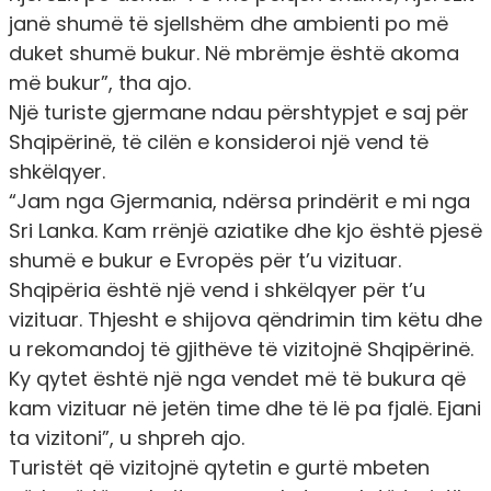
janë shumë të sjellshëm dhe ambienti po më
duket shumë bukur. Në mbrëmje është akoma
më bukur”, tha ajo.
Një turiste gjermane ndau përshtypjet e saj për
Shqipërinë, të cilën e konsideroi një vend të
shkëlqyer.
“Jam nga Gjermania, ndërsa prindërit e mi nga
Sri Lanka. Kam rrënjë aziatike dhe kjo është pjesë
shumë e bukur e Evropës për t’u vizituar.
Shqipëria është një vend i shkëlqyer për t’u
vizituar. Thjesht e shijova qëndrimin tim këtu dhe
u rekomandoj të gjithëve të vizitojnë Shqipërinë.
Ky qytet është një nga vendet më të bukura që
kam vizituar në jetën time dhe të lë pa fjalë. Ejani
ta vizitoni”, u shpreh ajo.
Turistët që vizitojnë qytetin e gurtë mbeten