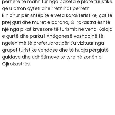
përherë të mahnitur nga paketa e plotë turistike
që u ofron qyteti dhe rrethinat përreth.
E njohur për shtëpitë e veta karakteristike, çatitë
prej guri dhe muret e bardha, Gjirokastra është
një nga pikat kryesore të turizmit në vend. Kalaja
e gurtë dhe parku i Antigonesë vazhdojnë të
ngelen më të preferuarat për t’u vizituar nga
grupet turistike vendase dhe të huaja përgjatë
guidave dhe udhëtimeve të tyre në zonën e
Gjirokastrës.