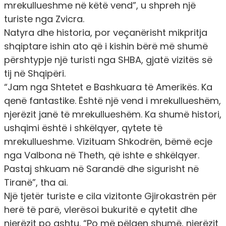
mrekullueshme në këtë vend”, u shpreh një
turiste nga Zvicra.
Natyra dhe historia, por veçanërisht mikpritja
shqiptare ishin ato që i kishin bërë më shumë
përshtypje një turisti nga SHBA, gjatë vizitës së
tij në Shqipëri.
“Jam nga Shtetet e Bashkuara të Amerikës. Ka
qenë fantastike. Është një vend i mrekullueshëm,
njerëzit janë të mrekullueshëm. Ka shumë histori,
ushqimi është i shkëlqyer, qytete të
mrekullueshme. Vizituam Shkodrën, bëmë ecje
nga Valbona në Theth, që ishte e shkëlqyer.
Pastaj shkuam në Sarandë dhe sigurisht në
Tiranë”, tha ai.
Një tjetër turiste e cila vizitonte Gjirokastrën për
herë të parë, vlerësoi bukuritë e qytetit dhe
njerëzit po ashtu. “Po më pëlqen shumë, njerëzit