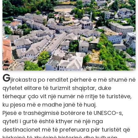
G
jirokastra po renditet përherë e më shumë në
qytetet elitare të turizmit shqiptar, duke
tërhequr çdo vit një numër në rritje të turistëve,
ku pjesa më e madhe janë të huaj.
Pjesë e trashëgimisë botërore të UNESCO-s,
qyteti i gurtë është kthyer në një nga
destinacionet më të preferuara për turistët që
kërkojnë të zbulojnë historinë dhe kulturën