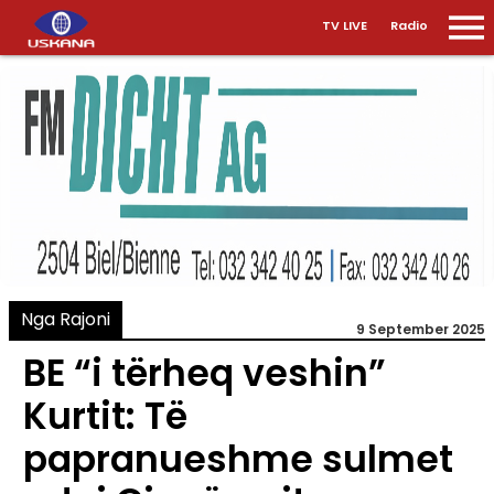
TV LIVE
Radio
Nga Rajoni
9 September 2025
BE “i tërheq veshin”
Kurtit: Të
papranueshme sulmet