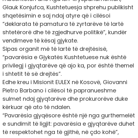
Glauk Konjufca, Kushtetuesja shprehu publikisht
shqetësimin e saj ndaj atyre që i cilësoi
“deklarata të pamatura të zyrtarëve të lartë
shtetërorë dhe të zgjedhurve politikë”, kundër
vendimeve të kësaj gjykate.
Sipas organit më të lartë të drejtësisë,
“pavarësia e Gjykatës Kushtetuese nuk është
privilegj i gjyqtarëve që ajo ka, por është themel
i shtetit të së drejtës”.
Edhe kreu i Misionit EULEX në Kosovë, Giovanni
Pietro Barbano i cilësoi të papranueshme
sulmet ndaj gjyqtarëve dhe prokurorëve duke
kërkuar që ato të ndalen.
“Pavarësia gjyqësore është një nga gurthemelët
e sundimit të ligjit: pavarësia e gjyqtarëve duhet
të respektohet nga të gjithë, në çdo kohë”
,