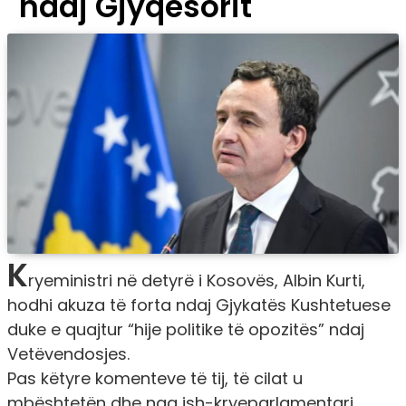
ndaj Gjyqësorit
K
ryeministri në detyrë i Kosovës, Albin Kurti,
hodhi akuza të forta ndaj Gjykatës Kushtetuese
duke e quajtur “hije politike të opozitës” ndaj
Vetëvendosjes.
Pas këtyre komenteve të tij, të cilat u
mbështetën dhe nga ish-kryeparlamentari,