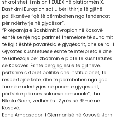
shkroi shefi i misionit EULEX në platformën X.
Bashkimi Europian sot u bëri thirrje të gjithë
politikanëve “që të përmbahen nga tendencat
për ndërhyrje në gjyqësor”.
“Pikëpamja e Bashkimit Evropian në Kosovë
është se një nga parimet themelore të sundimit
të ligjit është pavarësia e gjyqësorit, dhe se roli i
Gjykatës Kushtetuese është të interpretojë dhe
të udhëzojë për zbatimin e plotë të Kushtetutës
së Kosovës. Është përgjegjësi e të gjithëve,
përfshirë aktorët politikë dhe institucionet, të
respektojnë këtë, dhe të përmbahen nga çdo
formë e ndërhyrjes në punën e gjyqësorit,
përfshirë përmes sulmeve personale”
, tha
Nikola Gaon, zëdhënës i Zyrës së BE-së në
Kosovë.
Edhe Ambasadori i Gjermanisë në Kosovë, Jorn