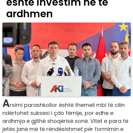
është investim në të
ardhmen
A
rsimi parashkollor është themeli mbi të cilin
ndërtohet suksesi i çdo fëmije, por edhe e
ardhmja e gjithë shoqërisë sonë. Vitet e para të
jetës janë më të rëndësishmet për formimin e