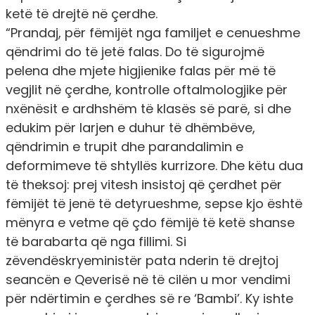
ketë të drejtë në çerdhe.
“Prandaj, për fëmijët nga familjet e cenueshme
qëndrimi do të jetë falas. Do të sigurojmë
pelena dhe mjete higjienike falas për më të
vegjlit në çerdhe, kontrolle oftalmologjike për
nxënësit e ardhshëm të klasës së parë, si dhe
edukim për larjen e duhur të dhëmbëve,
qëndrimin e trupit dhe parandalimin e
deformimeve të shtyllës kurrizore. Dhe këtu dua
të theksoj: prej vitesh insistoj që çerdhet për
fëmijët të jenë të detyrueshme, sepse kjo është
mënyra e vetme që çdo fëmijë të ketë shanse
të barabarta që nga fillimi. Si
zëvendëskryeministër pata nderin të drejtoj
seancën e Qeverisë në të cilën u mor vendimi
për ndërtimin e çerdhes së re ‘Bambi’. Ky ishte