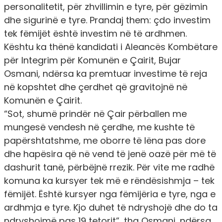
personalitetit, për zhvillimin e tyre, për gëzimin
dhe sigurinë e tyre. Prandaj them: çdo investim
tek fëmijët është investim në të ardhmen.
Kështu ka thënë kandidati i Aleancës Kombëtare
për Integrim për Komunën e Çairit, Bujar
Osmani, ndërsa ka premtuar investime të reja
në kopshtet dhe çerdhet që gravitojnë në
Komunën e Çairit.
“Sot, shumë prindër në Çair përballen me
mungesë vendesh në çerdhe, me kushte të
papërshtatshme, me oborre të lëna pas dore
dhe hapësira që në vend të jenë oazë për më të
dashurit tanë, përbëjnë rrezik. Për vite me radhë
komuna ka kursyer tek më e rëndësishmja – tek
fëmijët. Është kursyer nga fëmijëria e tyre, nga e
ardhmja e tyre. Kjo duhet të ndryshojë dhe do ta
ndryshojmë pas 19 tetorit”, tha Osmani, ndërsa