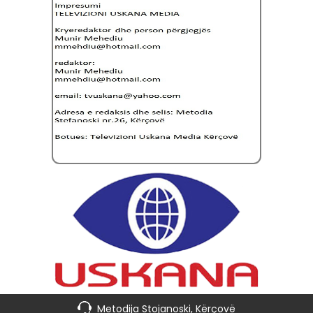
Metodija Stojanoski, Kërçovë