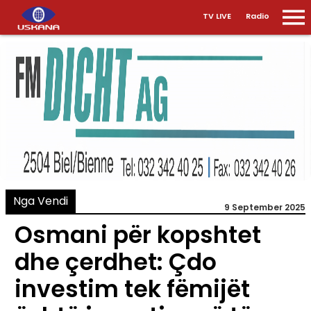
TV LIVE
Radio
Nga Vendi
9 September 2025
Osmani për kopshtet
dhe çerdhet: Çdo
investim tek fëmijët