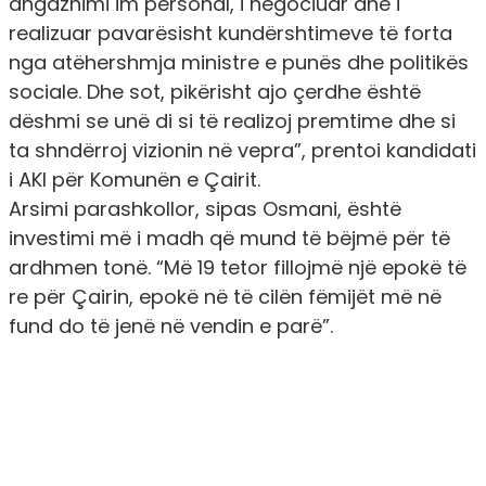
angazhimi im personal, i negociuar dhe i
realizuar pavarësisht kundërshtimeve të forta
nga atëhershmja ministre e punës dhe politikës
sociale. Dhe sot, pikërisht ajo çerdhe është
dëshmi se unë di si të realizoj premtime dhe si
ta shndërroj vizionin në vepra”, prentoi kandidati
i AKI për Komunën e Çairit.
Arsimi parashkollor, sipas Osmani, është
investimi më i madh që mund të bëjmë për të
ardhmen tonë. “Më 19 tetor fillojmë një epokë të
re për Çairin, epokë në të cilën fëmijët më në
fund do të jenë në vendin e parë”.