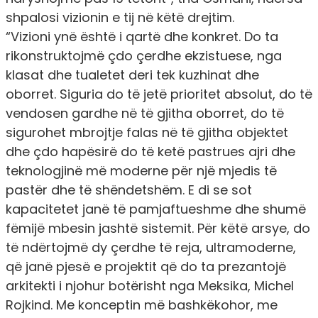
shpalosi vizionin e tij në këtë drejtim.
“Vizioni ynë është i qartë dhe konkret. Do ta
rikonstruktojmë çdo çerdhe ekzistuese, nga
klasat dhe tualetet deri tek kuzhinat dhe
oborret. Siguria do të jetë prioritet absolut, do të
vendosen gardhe në të gjitha oborret, do të
sigurohet mbrojtje falas në të gjitha objektet
dhe çdo hapësirë do të ketë pastrues ajri dhe
teknologjinë më moderne për një mjedis të
pastër dhe të shëndetshëm. E di se sot
kapacitetet janë të pamjaftueshme dhe shumë
fëmijë mbesin jashtë sistemit. Për këtë arsye, do
të ndërtojmë dy çerdhe të reja, ultramoderne,
që janë pjesë e projektit që do ta prezantojë
arkitekti i njohur botërisht nga Meksika, Michel
Rojkind. Me konceptin më bashkëkohor, me