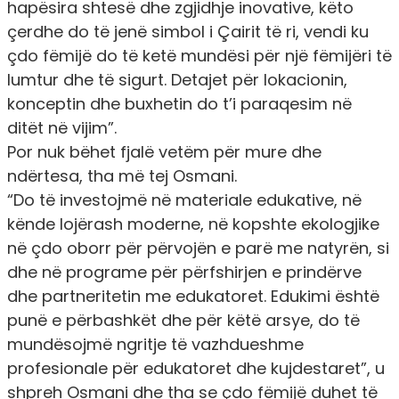
hapësira shtesë dhe zgjidhje inovative, këto
çerdhe do të jenë simbol i Çairit të ri, vendi ku
çdo fëmijë do të ketë mundësi për një fëmijëri të
lumtur dhe të sigurt. Detajet për lokacionin,
konceptin dhe buxhetin do t’i paraqesim në
ditët në vijim”.
Por nuk bëhet fjalë vetëm për mure dhe
ndërtesa, tha më tej Osmani.
“Do të investojmë në materiale edukative, në
kënde lojërash moderne, në kopshte ekologjike
në çdo oborr për përvojën e parë me natyrën, si
dhe në programe për përfshirjen e prindërve
dhe partneritetin me edukatoret. Edukimi është
punë e përbashkët dhe për këtë arsye, do të
mundësojmë ngritje të vazhdueshme
profesionale për edukatoret dhe kujdestaret”, u
shpreh Osmani dhe tha se çdo fëmijë duhet të