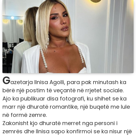
G
azetarja Ilnisa Agolli, para pak minutash ka
bërë një postim të veçantë në rrjetet sociale.
Ajo ka publikuar disa fotografi, ku shihet se ka
marr një dhuratë romantike, një buqetë me lule
në formë zemre.
Zakonisht kjo dhuratë merret nga personi i
zemrës dhe Ilnisa sapo konfirmoi se ka nisur një