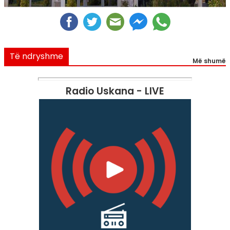
Të ndryshme
Më shumë
Radio Uskana - LIVE